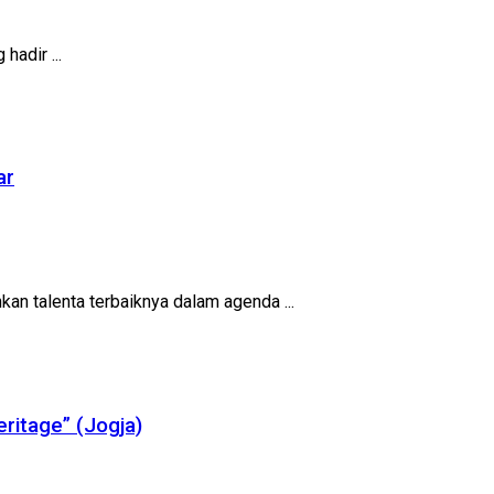
hadir ...
ar
n talenta terbaiknya dalam agenda ...
ritage” (Jogja)