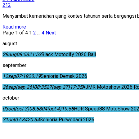
212
Menyambut kemeriahan ajang kontes tahunan serta bergengsi b
Read more
Page 1 of 4
1
2
…
4
Next
august
29
aug
08:53
21:53
Black Motodify 2026 Bali
september
12
sep
07:19
20:19
Senioria Demak 2026
26
sep
(sep 26)
08:35
27
(sep 27)
17:35
AJMR Motoshow 2026 Rok
october
03
oct
(oct 3)
08:58
04
(oct 4)
19:58
HDR Speed88 MotoShow 202
31
oct
07:34
20:34
Senioria Purwodadi 2026