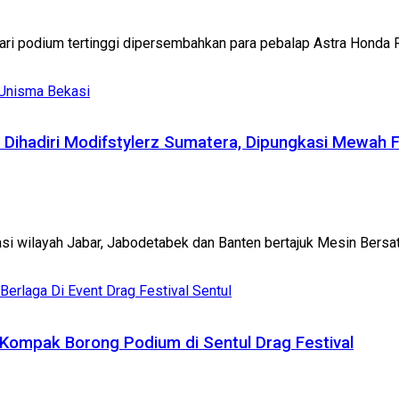
dari podium tertinggi dipersembahkan para pebalap Astra Honda 
Dihadiri Modifstylerz Sumatera, Dipungkasi Mewah F
si wilayah Jabar, Jabodetabek dan Banten bertajuk Mesin Bersa
ompak Borong Podium di Sentul Drag Festival