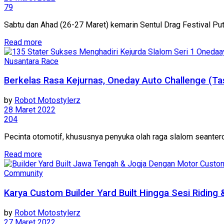
79
Sabtu dan Ahad (26-27 Maret) kemarin Sentul Drag Festival Putara
Read more
Nusantara Race
Berkelas Rasa Kejurnas, Oneday Auto Challenge (T
by
Robot Motostylerz
28 Maret 2022
204
Pecinta otomotif, khususnya penyuka olah raga slalom seanter
Read more
Community
Karya Custom Builder Yard Built Hingga Sesi Riding
by
Robot Motostylerz
27 Maret 2022