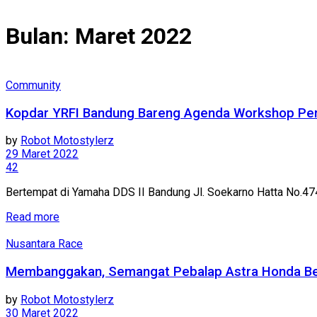
Bulan:
Maret 2022
Community
Kopdar YRFI Bandung Bareng Agenda Workshop Per
by
Robot Motostylerz
29 Maret 2022
42
Bertempat di Yamaha DDS II Bandung Jl. Soekarno Hatta No.474
Read more
Nusantara Race
Membanggakan, Semangat Pebalap Astra Honda Berh
by
Robot Motostylerz
30 Maret 2022