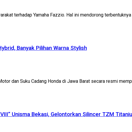
syarakat terhadap Yamaha Fazzio. Hal ini mendorong terbentuknya
rid, Banyak Pilihan Warna Stylish
otor dan Suku Cadang Honda di Jawa Barat secara resmi memper
III” Unisma Bekasi, Gelontorkan Silincer TZM Titan