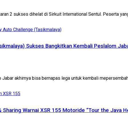
n 2 sukses dihelat di Sirkuit International Sentul. Peserta yang 
asikmalaya) Sukses Bangkitkan Kembali Peslalom Jab
o Jabar akhirnya bisa bernapas lega untuk kembali mepersembahka
 & Sharing Warnai XSR 155 Motoride “Tour the Java He