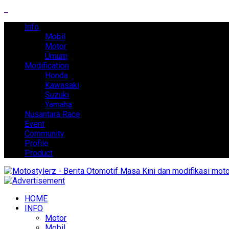
Info
Mobil
Motor
Umum
Modification
Honda
Kawasaki
Suzuki
Yamaha
Nusantara Race
Event
Community
Profile
Product
HOME
INFO
Motor
Mobil