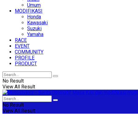
Umum
MODIFIKASI
Honda
Kawasaki
Suzuki
Yamaha
RACE
EVENT
COMMUNITY
PROFILE
PRODUCT
No Result
View All Result
No Result
View All Result