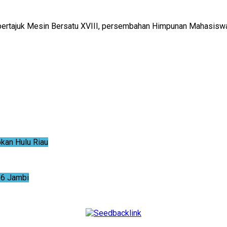
ertajuk Mesin Bersatu XVIII, persembahan Himpunan Mahasiswa 
an Hulu Riau
6 Jambi