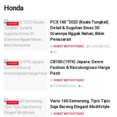
Honda
PCX 160 “2023 (Kuala Tungkal):
HONDA
Detail & Suguhan Emas 30
Gramnya Nggak Nahan, Bikin
Penasaran
BY
ROBOT MOTOSTYLERZ
4 JANUARI 2025
40
CB100 (1974) Jepara: Genre
HONDA
Fashion & Kincolongisasi Harga
Pasti
BY
ROBOT MOTOSTYLERZ
5 DESEMBER 2024
6
Vario 160 Semarang, Tipis Tipis
HONDA
Saja Bareng Elegant Modifstyle
BY
ROBOT MOTOSTYLERZ