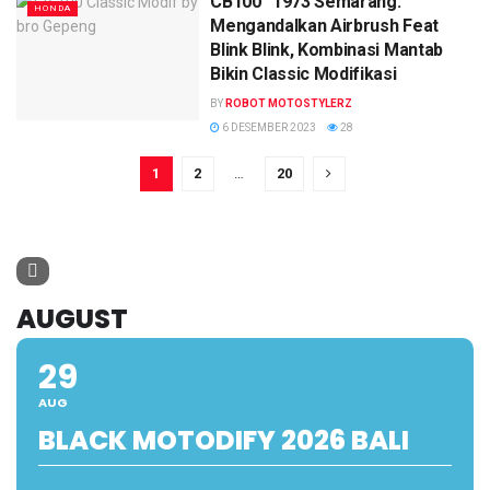
CB100 “1973 Semarang:
HONDA
Mengandalkan Airbrush Feat
Blink Blink, Kombinasi Mantab
Bikin Classic Modifikasi
BY
ROBOT MOTOSTYLERZ
6 DESEMBER 2023
28
1
2
…
20
AUGUST
29
AUG
BLACK MOTODIFY 2026 BALI