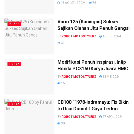
15 AGUSTUS 2024
76
Vario 125 (Kuningan) Sukses
HONDA
Sajikan Olahan Jitu Penuh Gengsi
BY
ROBOT MOTOSTYLERZ
15 JULI 2024
32
Modifikasi Penuh Inspirasi, Intip
HONDA
Honda PCX160 Karya Juara HMC
BY
ROBOT MOTOSTYLERZ
13 MEI 2024
16
CB100 “1978-Indramayu: Fix Bikin
HONDA
Iri Usai Dimodif Gaya Terkini
BY
ROBOT MOTOSTYLERZ
27 APRIL 2024
30