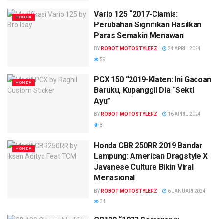
Vario 125 “2017-Ciamis:
HONDA
Perubahan Signifikan Hasilkan
Paras Semakin Menawan
BY
ROBOT MOTOSTYLERZ
24 APRIL 2024
59
PCX 150 “2019-Klaten: Ini Gacoan
HONDA
Baruku, Kupanggil Dia “Sekti
Ayu”
BY
ROBOT MOTOSTYLERZ
16 APRIL 2024
8
Honda CBR 250RR 2019 Bandar
HONDA
Lampung: American Dragstyle X
Javanese Culture Bikin Viral
Menasional
BY
ROBOT MOTOSTYLERZ
6 JANUARI 2024
34