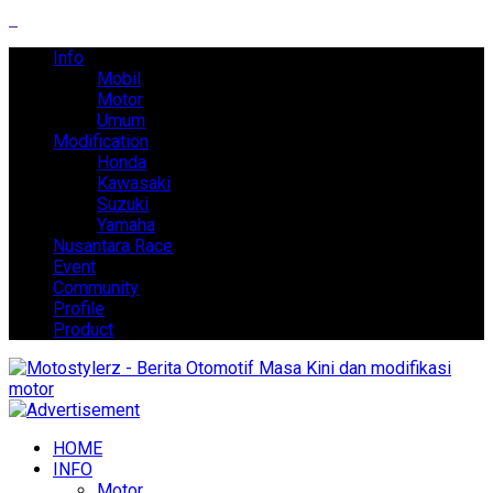
Info
Mobil
Motor
Umum
Modification
Honda
Kawasaki
Suzuki
Yamaha
Nusantara Race
Event
Community
Profile
Product
HOME
INFO
Motor