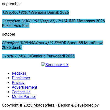
september
12
sep
07:19
20:19
Senioria Demak 2026
26
sep
(sep 26)
08:35
27
(sep 27)
17:35
AJMR Motoshow 2026
Rokan Hulu Riau
october
03
oct
(oct 3)
08:58
04
(oct 4)
19:58
HDR Speed88 MotoShow
2026 Jambi
31
oct
07:34
20:34
Senioria Purwodadi 2026
Redaksi
Disclaimer
Privacy
Advertisement
Contact Us
Media Partner
Copyright © 2025 Motostylerz - Design & Developed by
XUANTUM