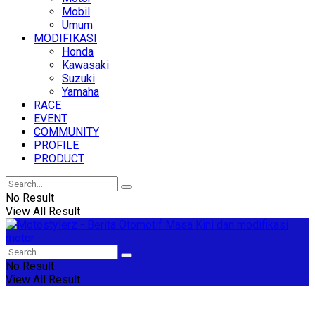
Mobil
Umum
MODIFIKASI
Honda
Kawasaki
Suzuki
Yamaha
RACE
EVENT
COMMUNITY
PROFILE
PRODUCT
No Result
View All Result
No Result
View All Result