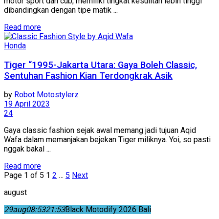
motor sport dan cub, memiliki tingkat kesulitan lebih tinggi
dibandingkan dengan tipe matik ...
Read more
Honda
Tiger “1995-Jakarta Utara: Gaya Boleh Classic,
Sentuhan Fashion Kian Terdongkrak Asik
by
Robot Motostylerz
19 April 2023
24
Gaya classic fashion sejak awal memang jadi tujuan Aqid
Wafa dalam memanjakan bejekan Tiger miliknya. Yoi, so pasti
nggak bakal ...
Read more
Page 1 of 5
1
2
…
5
Next
august
29
aug
08:53
21:53
Black Motodify 2026 Bali