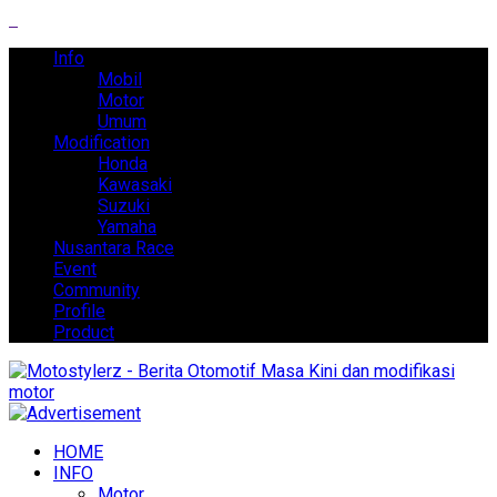
Info
Mobil
Motor
Umum
Modification
Honda
Kawasaki
Suzuki
Yamaha
Nusantara Race
Event
Community
Profile
Product
HOME
INFO
Motor