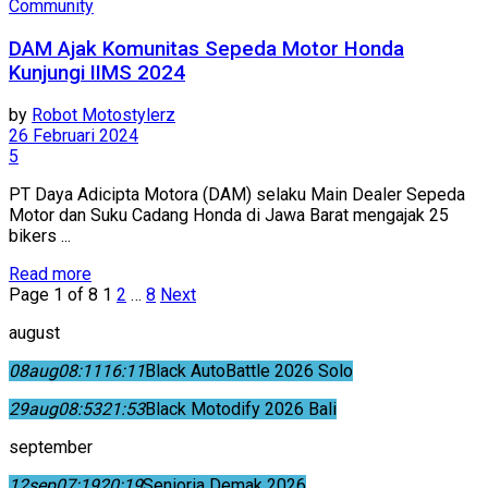
Community
DAM Ajak Komunitas Sepeda Motor Honda
Kunjungi IIMS 2024
by
Robot Motostylerz
26 Februari 2024
5
PT Daya Adicipta Motora (DAM) selaku Main Dealer Sepeda
Motor dan Suku Cadang Honda di Jawa Barat mengajak 25
bikers ...
Read more
Page 1 of 8
1
2
…
8
Next
august
08
aug
08:11
16:11
Black AutoBattle 2026 Solo
29
aug
08:53
21:53
Black Motodify 2026 Bali
september
12
sep
07:19
20:19
Senioria Demak 2026