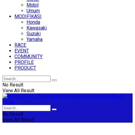
Mobil
Umum
MODIFIKASI
Honda
Kawasaki
Suzuki
Yamaha
RACE
EVENT
COMMUNITY
PROFILE
PRODUCT
No Result
View All Result
No Result
View All Result