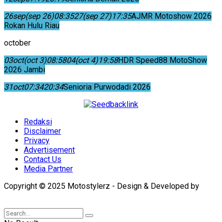
26
sep
(sep 26)
08:35
27
(sep 27)
17:35
AJMR Motoshow 2026
Rokan Hulu Riau
october
03
oct
(oct 3)
08:58
04
(oct 4)
19:58
HDR Speed88 MotoShow
2026 Jambi
31
oct
07:34
20:34
Senioria Purwodadi 2026
Redaksi
Disclaimer
Privacy
Advertisement
Contact Us
Media Partner
Copyright © 2025 Motostylerz - Design & Developed by
XUANTUM