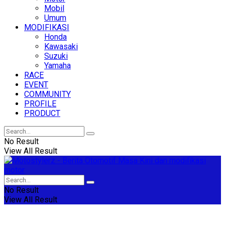
Mobil
Umum
MODIFIKASI
Honda
Kawasaki
Suzuki
Yamaha
RACE
EVENT
COMMUNITY
PROFILE
PRODUCT
No Result
View All Result
No Result
View All Result