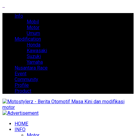
Info
Mobil
Motor
Umum
Modification
Honda
Kawasaki
Suzuki
Yamaha
Nusantara Race
Event
Community
Profile
Product
HOME
INFO
Motor