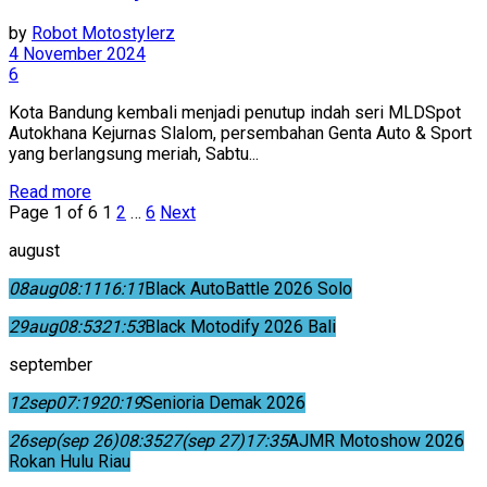
by
Robot Motostylerz
4 November 2024
6
Kota Bandung kembali menjadi penutup indah seri MLDSpot
Autokhana Kejurnas Slalom, persembahan Genta Auto & Sport
yang berlangsung meriah, Sabtu...
Read more
Page 1 of 6
1
2
…
6
Next
august
08
aug
08:11
16:11
Black AutoBattle 2026 Solo
29
aug
08:53
21:53
Black Motodify 2026 Bali
september
12
sep
07:19
20:19
Senioria Demak 2026
26
sep
(sep 26)
08:35
27
(sep 27)
17:35
AJMR Motoshow 2026
Rokan Hulu Riau