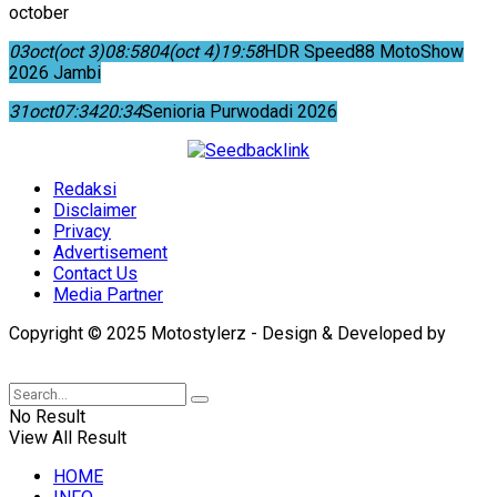
october
03
oct
(oct 3)
08:58
04
(oct 4)
19:58
HDR Speed88 MotoShow
2026 Jambi
31
oct
07:34
20:34
Senioria Purwodadi 2026
Redaksi
Disclaimer
Privacy
Advertisement
Contact Us
Media Partner
Copyright © 2025 Motostylerz - Design & Developed by
XUANTUM
No Result
View All Result
HOME