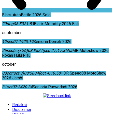
Black AutoBattle 2026 Solo
29
aug
08:53
21:53
Black Motodify 2026 Bali
september
12
sep
07:19
20:19
Senioria Demak 2026
26
sep
(sep 26)
08:35
27
(sep 27)
17:35
AJMR Motoshow 2026
Rokan Hulu Riau
october
03
oct
(oct 3)
08:58
04
(oct 4)
19:58
HDR Speed88 MotoShow
2026 Jambi
31
oct
07:34
20:34
Senioria Purwodadi 2026
Redaksi
Disclaimer