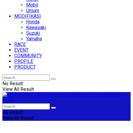
Mobil
Umum
MODIFIKASI
Honda
Kawasaki
Suzuki
Yamaha
RACE
EVENT
COMMUNITY
PROFILE
PRODUCT
No Result
View All Result
No Result
View All Result