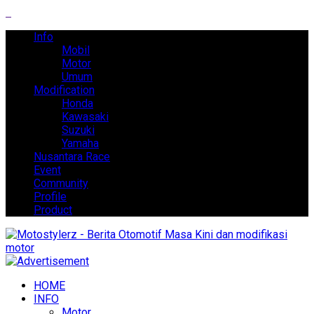
Info
Mobil
Motor
Umum
Modification
Honda
Kawasaki
Suzuki
Yamaha
Nusantara Race
Event
Community
Profile
Product
HOME
INFO
Motor