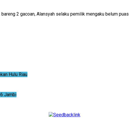
 bareng 2 gacoan, Alansyah selaku pemilik mengaku belum puas a
an Hulu Riau
6 Jambi