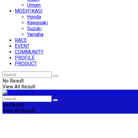
Umum
MODIFIKASI
Honda
Kawasaki
Suzuki
Yamaha
RACE
EVENT
COMMUNITY
PROFILE
PRODUCT
No Result
View All Result
No Result
View All Result