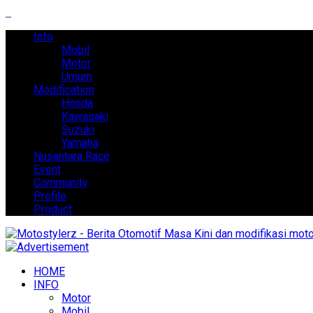
Info
Mobil
Motor
Umum
Modification
Honda
Kawasaki
Suzuki
Yamaha
Nusantara Race
Event
Community
Profile
Product
HOME
INFO
Motor
Mobil