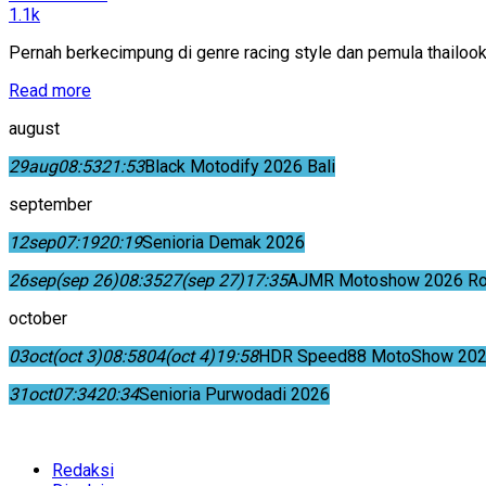
1.1k
Pernah berkecimpung di genre racing style dan pemula thailook
Read more
august
29
aug
08:53
21:53
Black Motodify 2026 Bali
september
12
sep
07:19
20:19
Senioria Demak 2026
26
sep
(sep 26)
08:35
27
(sep 27)
17:35
AJMR Motoshow 2026 Rok
october
03
oct
(oct 3)
08:58
04
(oct 4)
19:58
HDR Speed88 MotoShow 202
31
oct
07:34
20:34
Senioria Purwodadi 2026
Redaksi