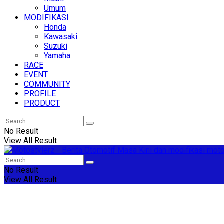
Umum
MODIFIKASI
Honda
Kawasaki
Suzuki
Yamaha
RACE
EVENT
COMMUNITY
PROFILE
PRODUCT
No Result
View All Result
No Result
View All Result