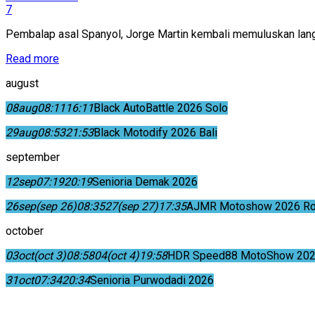
7
Pembalap asal Spanyol, Jorge Martin kembali memuluskan lan
Read more
august
08
aug
08:11
16:11
Black AutoBattle 2026 Solo
29
aug
08:53
21:53
Black Motodify 2026 Bali
september
12
sep
07:19
20:19
Senioria Demak 2026
26
sep
(sep 26)
08:35
27
(sep 27)
17:35
AJMR Motoshow 2026 Rok
october
03
oct
(oct 3)
08:58
04
(oct 4)
19:58
HDR Speed88 MotoShow 202
31
oct
07:34
20:34
Senioria Purwodadi 2026