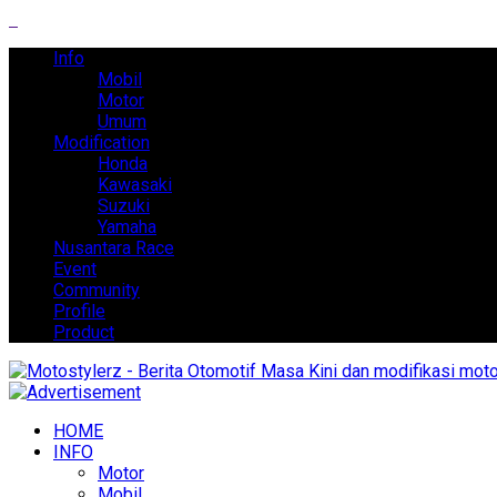
Info
Mobil
Motor
Umum
Modification
Honda
Kawasaki
Suzuki
Yamaha
Nusantara Race
Event
Community
Profile
Product
HOME
INFO
Motor
Mobil