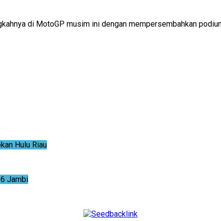
gkahnya di MotoGP musim ini dengan mempersembahkan podium pe
an Hulu Riau
6 Jambi