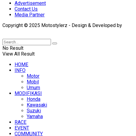
Advertisement
Contact Us
Media Partner
Copyright © 2025 Motostylerz - Design & Developed by
XUANTUM
No Result
View All Result
HOME
INFO
Motor
Mobil
Umum
MODIFIKASI
Honda
Kawasaki
Suzuki
Yamaha
RACE
EVENT
COMMUNITY