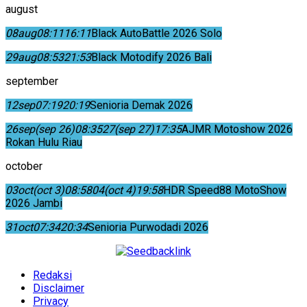
august
08
aug
08:11
16:11
Black AutoBattle 2026 Solo
29
aug
08:53
21:53
Black Motodify 2026 Bali
september
12
sep
07:19
20:19
Senioria Demak 2026
26
sep
(sep 26)
08:35
27
(sep 27)
17:35
AJMR Motoshow 2026
Rokan Hulu Riau
october
03
oct
(oct 3)
08:58
04
(oct 4)
19:58
HDR Speed88 MotoShow
2026 Jambi
31
oct
07:34
20:34
Senioria Purwodadi 2026
Redaksi
Disclaimer
Privacy