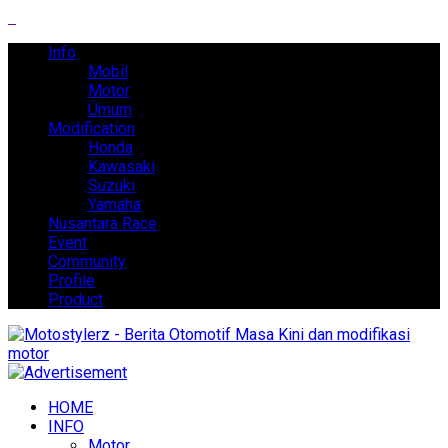
Info
Mobil
Motor
Umum
Modification
Honda
Kawasaki
Suzuki
Yamaha
Nusantara Race
Event
Community
Profile
Product
HOME
INFO
Motor