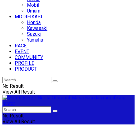
Mobil
Umum
MODIFIKASI
Honda
Kawasaki
Suzuki
Yamaha
RACE
EVENT
COMMUNITY
PROFILE
PRODUCT
No Result
View All Result
No Result
View All Result