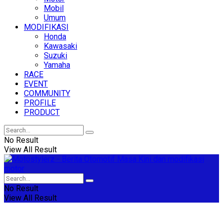
Mobil
Umum
MODIFIKASI
Honda
Kawasaki
Suzuki
Yamaha
RACE
EVENT
COMMUNITY
PROFILE
PRODUCT
No Result
View All Result
No Result
View All Result