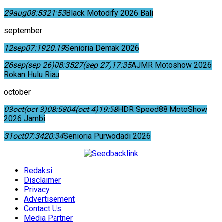
29
aug
08:53
21:53
Black Motodify 2026 Bali
september
12
sep
07:19
20:19
Senioria Demak 2026
26
sep
(sep 26)
08:35
27
(sep 27)
17:35
AJMR Motoshow 2026
Rokan Hulu Riau
october
03
oct
(oct 3)
08:58
04
(oct 4)
19:58
HDR Speed88 MotoShow
2026 Jambi
31
oct
07:34
20:34
Senioria Purwodadi 2026
Redaksi
Disclaimer
Privacy
Advertisement
Contact Us
Media Partner