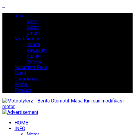
Info
Mobil
Motor
Umum
Modification
Honda
Kawasaki
Suzuki
Yamaha
Nusantara Race
Event
Community
Profile
Product
HOME
INFO
Motor