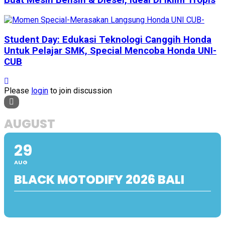
Buat Mesin Bensin & Diesel, Ideal Di Iklim Tropis
Student Day: Edukasi Teknologi Canggih Honda
Untuk Pelajar SMK, Special Mencoba Honda UNI-
CUB
Please
login
to join discussion
AUGUST
29
AUG
BLACK MOTODIFY 2026 BALI