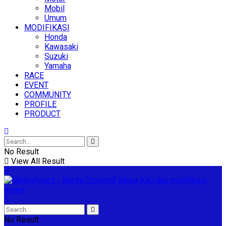
Mobil
Umum
MODIFIKASI
Honda
Kawasaki
Suzuki
Yamaha
RACE
EVENT
COMMUNITY
PROFILE
PRODUCT
No Result
View All Result
No Result