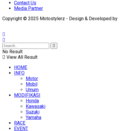
Contact Us
Media Partner
Copyright © 2025 Motostylerz - Design & Developed by
XUANTUM
No Result
View All Result
HOME
INFO
Motor
Mobil
Umum
MODIFIKASI
Honda
Kawasaki
Suzuki
Yamaha
RACE
EVENT