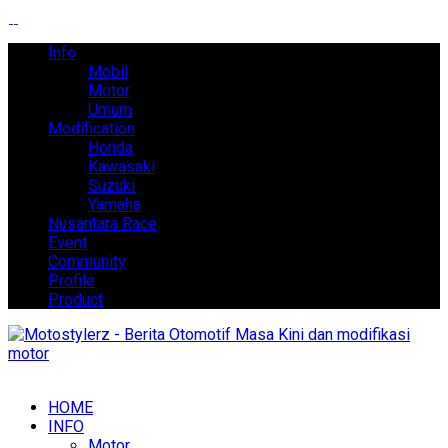
Info
Mobil
Motor
Umum
Modification
Honda
Kawasaki
Suzuki
Yamaha
Nusantara Race
Event
Community
Profile
Product
HOME
INFO
Motor