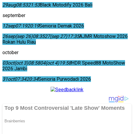
29
aug
08:53
21:53
Black Motodify 2026 Bali
september
12
sep
07:19
20:19
Senioria Demak 2026
26
sep
(sep 26)
08:35
27
(sep 27)
17:35
AJMR Motoshow 2026
Rokan Hulu Riau
october
03
oct
(oct 3)
08:58
04
(oct 4)
19:58
HDR Speed88 MotoShow
2026 Jambi
31
oct
07:34
20:34
Senioria Purwodadi 2026