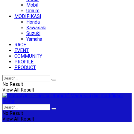
Mobil
Umum
MODIFIKASI
Honda
Kawasaki
Suzuki
Yamaha
RACE
EVENT
COMMUNITY
PROFILE
PRODUCT
No Result
View All Result
No Result
View All Result