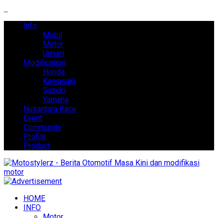
Info
Mobil
Motor
Umum
Modification
Honda
Kawasaki
Suzuki
Yamaha
Nusantara Race
Event
Community
Profile
Product
HOME
INFO
Motor