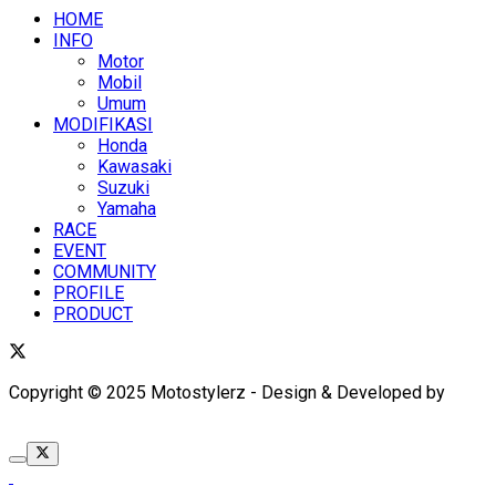
HOME
INFO
Motor
Mobil
Umum
MODIFIKASI
Honda
Kawasaki
Suzuki
Yamaha
RACE
EVENT
COMMUNITY
PROFILE
PRODUCT
Copyright © 2025 Motostylerz - Design & Developed by
XUANTUM