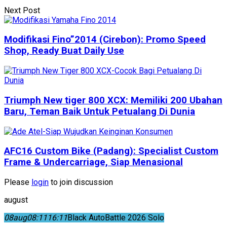
Next Post
Modifikasi Fino”2014 (Cirebon): Promo Speed
Shop, Ready Buat Daily Use
Triumph New tiger 800 XCX: Memiliki 200 Ubahan
Baru, Teman Baik Untuk Petualang Di Dunia
AFC16 Custom Bike (Padang): Specialist Custom
Frame & Undercarriage, Siap Menasional
Please
login
to join discussion
august
08
aug
08:11
16:11
Black AutoBattle 2026 Solo