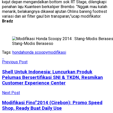
kejut depan mengandalkan bottom sok RT Stage, dilengkapi
penahan laju Kuanteen berkaliper Brembo. “Nggak mau kalah
menarik, belakangnya dikawal ajrutan Ohlins bareng footrest
variasi dan air filter gaul bin transparan,”ucap modifikator.
Bradz
Stang-Modis Beraseso
Tags:
honda
honda scoopy
modifikasi
Previous Post
Shell Untuk Indonesia: Luncurkan Produk
Pelumas Bersertifikasi SNI & TKDN, Resmikan
Customer Experience Center
Next Post
Modifikasi Fino”2014 (Cirebon): Promo Speed
Shop, Ready Buat Daily Use