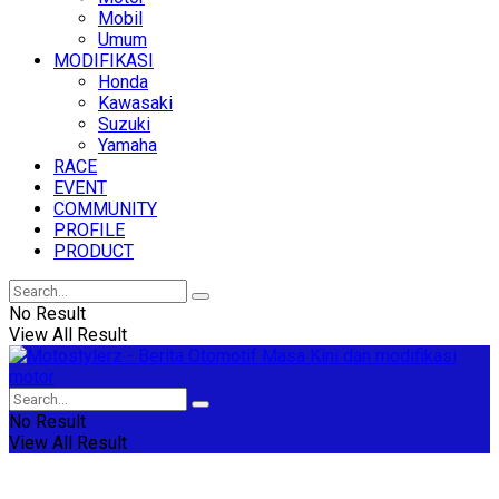
Mobil
Umum
MODIFIKASI
Honda
Kawasaki
Suzuki
Yamaha
RACE
EVENT
COMMUNITY
PROFILE
PRODUCT
No Result
View All Result
No Result
View All Result