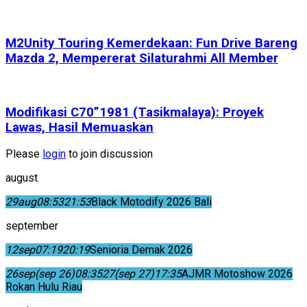
M2Unity Touring Kemerdekaan: Fun Drive Bareng
Mazda 2, Mempererat Silaturahmi All Member
Modifikasi C70”1981 (Tasikmalaya): Proyek
Lawas, Hasil Memuaskan
Please
login
to join discussion
august
29
aug
08:53
21:53
Black Motodify 2026 Bali
september
12
sep
07:19
20:19
Senioria Demak 2026
26
sep
(sep 26)
08:35
27
(sep 27)
17:35
AJMR Motoshow 2026
Rokan Hulu Riau