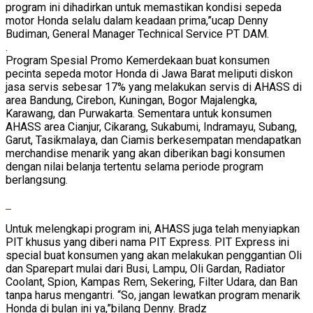
program ini dihadirkan untuk memastikan kondisi sepeda
motor Honda selalu dalam keadaan prima,”ucap Denny
Budiman, General Manager Technical Service PT DAM.
.
Program Spesial Promo Kemerdekaan buat konsumen
pecinta sepeda motor Honda di Jawa Barat meliputi diskon
jasa servis sebesar 17% yang melakukan servis di AHASS di
area Bandung, Cirebon, Kuningan, Bogor Majalengka,
Karawang, dan Purwakarta. Sementara untuk konsumen
AHASS area Cianjur, Cikarang, Sukabumi, Indramayu, Subang,
Garut, Tasikmalaya, dan Ciamis berkesempatan mendapatkan
merchandise menarik yang akan diberikan bagi konsumen
dengan nilai belanja tertentu selama periode program
berlangsung.
Untuk melengkapi program ini, AHASS juga telah menyiapkan
PIT khusus yang diberi nama PIT Express. PIT Express ini
special buat konsumen yang akan melakukan penggantian Oli
dan Sparepart mulai dari Busi, Lampu, Oli Gardan, Radiator
Coolant, Spion, Kampas Rem, Sekering, Filter Udara, dan Ban
tanpa harus mengantri. “So, jangan lewatkan program menarik
Honda di bulan ini ya,”bilang Denny. Bradz