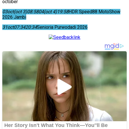
october
03
oct
(oct 3)
08:58
04
(oct 4)
19:58
HDR Speed88 MotoShow
2026 Jambi
31
oct
07:34
20:34
Senioria Purwodadi 2026