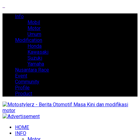
Info
Mobil
Motor
Umum
Modification
Honda
Kawasaki
Suzuki
Yamaha
Nusantara Race
Event
Community
Profile
Product
HOME
INFO
Motor