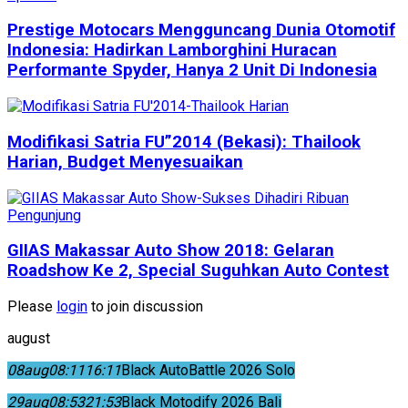
Prestige Motocars Mengguncang Dunia Otomotif
Indonesia: Hadirkan Lamborghini Huracan
Performante Spyder, Hanya 2 Unit Di Indonesia
Modifikasi Satria FU”2014 (Bekasi): Thailook
Harian, Budget Menyesuaikan
GIIAS Makassar Auto Show 2018: Gelaran
Roadshow Ke 2, Special Suguhkan Auto Contest
Please
login
to join discussion
august
08
aug
08:11
16:11
Black AutoBattle 2026 Solo
29
aug
08:53
21:53
Black Motodify 2026 Bali