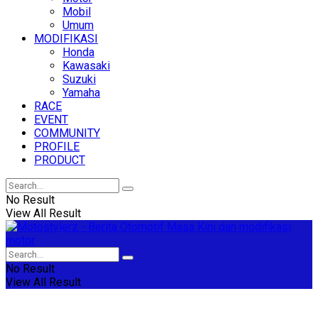
Mobil
Umum
MODIFIKASI
Honda
Kawasaki
Suzuki
Yamaha
RACE
EVENT
COMMUNITY
PROFILE
PRODUCT
No Result
View All Result
No Result
View All Result