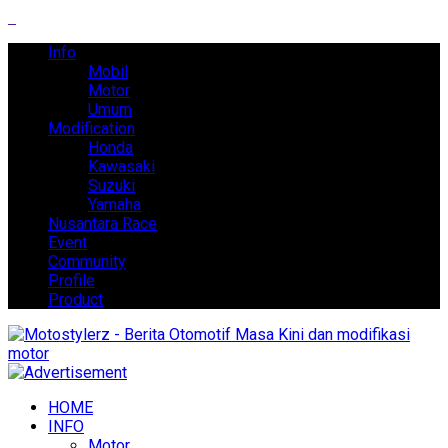
Info
Mobil
Motor
Umum
Modification
Honda
Kawasaki
Suzuki
Yamaha
Nusantara Race
Event
Community
Profile
Product
HOME
INFO
Motor