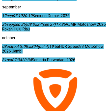
september
12
sep
07:19
20:19
Senioria Demak 2026
26
sep
(sep 26)
08:35
27
(sep 27)
17:35
AJMR Motoshow 2026
Rokan Hulu Riau
october
03
oct
(oct 3)
08:58
04
(oct 4)
19:58
HDR Speed88 MotoShow
2026 Jambi
31
oct
07:34
20:34
Senioria Purwodadi 2026