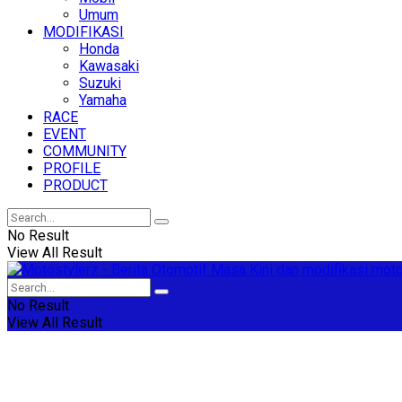
Umum
MODIFIKASI
Honda
Kawasaki
Suzuki
Yamaha
RACE
EVENT
COMMUNITY
PROFILE
PRODUCT
No Result
View All Result
No Result
View All Result