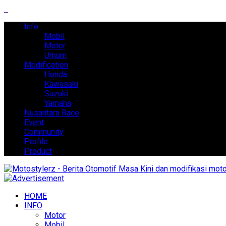
Info
Mobil
Motor
Umum
Modification
Honda
Kawasaki
Suzuki
Yamaha
Nusantara Race
Event
Community
Profile
Product
HOME
INFO
Motor
Mobil