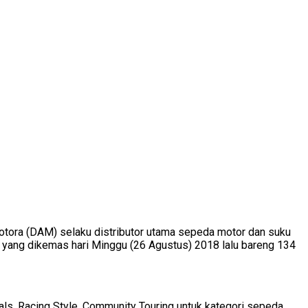
tora (DAM) selaku distributor utama sepeda motor dan suku
 yang dikemas hari Minggu (26 Agustus) 2018 lalu bareng 134
cals, Racing Style, Community Touring untuk kategori sepeda