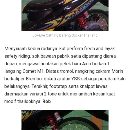
Jok-Eye Cathing Bareng Sticker Thailand
Menyiasati kedua rodanya ikut perform fresh and layak
safety riding, sok bawaan pabrik setia dipanteng diarea
depan, mengawal hentakan pelek baru Axio berkaret
langsing Comet M1. Diatas tromol, nangkring cakram Morin
berkaliper Brembo, diikuti ajrutan YSS sebagai peredam kaki
belakangnya. Terakhir, footstep serta knalpot lawas
diremajakan variasi 2 tone untuk menambah kesan kuat
modif thailooknya.
Rob