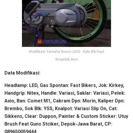
Modifikasi Yamaha Nouvo 2005 : Kaki Blk-Gaul
Berpelek Axio
Data Modifikasi:
Headlamp: LED, Gas Spontan: Fast Bikers, Jok: Kirkey,
Handgrip: Nitex, Handle: Variasi, Saklar: Variasi, Pelek:
Axio, Ban: Comet M1, Cakram Dpn: Morin, Kaliper Dpn:
Brembo, Sok Blk: YSS, Knalpot: Variasi Slip On, Cat:
Sikkens, Clear: Duppon, Painter & Custom Sticker: Utuy
Brush Feat Guns Stciker, Depok-Jawa Barat, CP:
089650059444