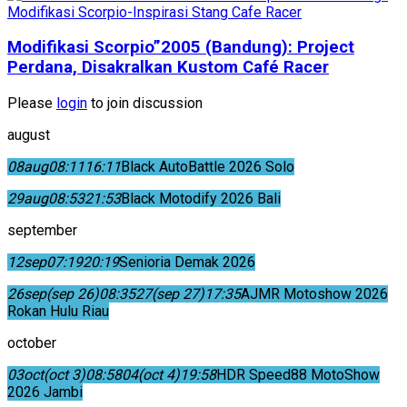
Modifikasi Scorpio”2005 (Bandung): Project
Perdana, Disakralkan Kustom Café Racer
Please
login
to join discussion
august
08
aug
08:11
16:11
Black AutoBattle 2026 Solo
29
aug
08:53
21:53
Black Motodify 2026 Bali
september
12
sep
07:19
20:19
Senioria Demak 2026
26
sep
(sep 26)
08:35
27
(sep 27)
17:35
AJMR Motoshow 2026
Rokan Hulu Riau
october
03
oct
(oct 3)
08:58
04
(oct 4)
19:58
HDR Speed88 MotoShow
2026 Jambi