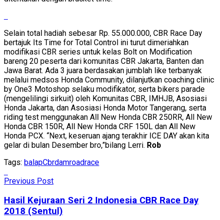
Selain total hadiah sebesar Rp. 55.000.000, CBR Race Day
bertajuk Its Time for Total Control ini turut dimeriahkan
modifikasi CBR series untuk kelas Bolt on Modification
bareng 20 peserta dari komunitas CBR Jakarta, Banten dan
Jawa Barat. Ada 3 juara berdasakan jumblah like terbanyak
melalui medsos Honda Community, dilanjutkan coaching clinic
by One3 Motoshop selaku modifikator, serta bikers parade
(mengelilingi sirkuit) oleh Komunitas CBR, IMHJB, Asosiasi
Honda Jakarta, dan Asosiasi Honda Motor Tangerang, serta
riding test menggunakan All New Honda CBR 250RR, All New
Honda CBR 150R, All New Honda CRF 150L dan All New
Honda PCX. “Next, keseruan ajang terakhir ICE DAY akan kita
gelar di bulan Desember bro,”bilang Lerri.
Rob
Tags:
balap
Cbr
dam
roadrace
Previous Post
Hasil Kejuraan Seri 2 Indonesia CBR Race Day
2018 (Sentul)