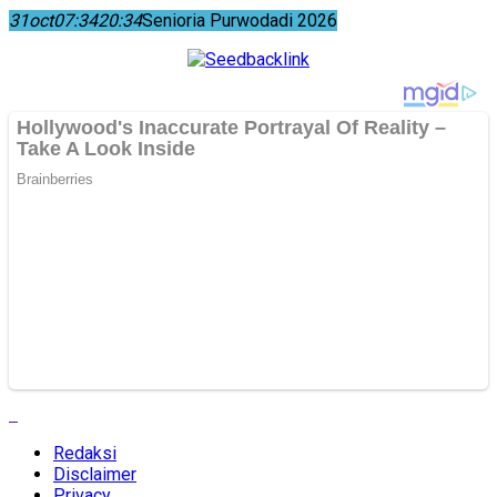
31
oct
07:34
20:34
Senioria Purwodadi 2026
Redaksi
Disclaimer
Privacy