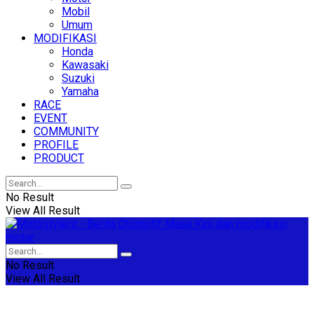
Mobil
Umum
MODIFIKASI
Honda
Kawasaki
Suzuki
Yamaha
RACE
EVENT
COMMUNITY
PROFILE
PRODUCT
No Result
View All Result
No Result
View All Result