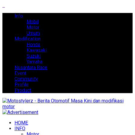
Info
Mobil
Motor
Umum
Modification
Honda
Kawasaki
Suzuki
Yamaha
Nusantara Race
Event
Community
Profile
Product
HOME
INFO
Motor