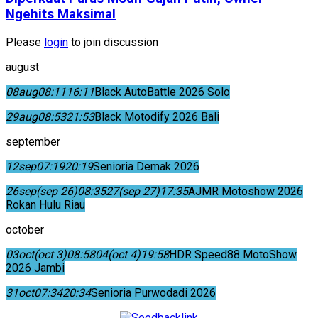
Ngehits Maksimal
Please
login
to join discussion
august
08
aug
08:11
16:11
Black AutoBattle 2026 Solo
29
aug
08:53
21:53
Black Motodify 2026 Bali
september
12
sep
07:19
20:19
Senioria Demak 2026
26
sep
(sep 26)
08:35
27
(sep 27)
17:35
AJMR Motoshow 2026
Rokan Hulu Riau
october
03
oct
(oct 3)
08:58
04
(oct 4)
19:58
HDR Speed88 MotoShow
2026 Jambi
31
oct
07:34
20:34
Senioria Purwodadi 2026