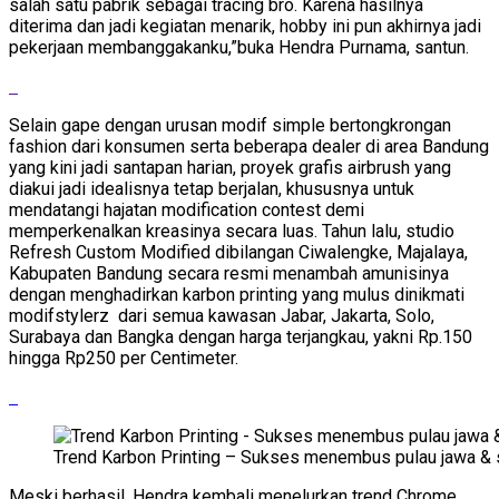
salah satu pabrik sebagai tracing bro. Karena hasilnya
diterima dan jadi kegiatan menarik, hobby ini pun akhirnya jadi
pekerjaan membanggakanku,”buka Hendra Purnama, santun.
Selain gape dengan urusan modif simple bertongkrongan
fashion dari konsumen serta beberapa dealer di area Bandung
yang kini jadi santapan harian, proyek grafis airbrush yang
diakui jadi idealisnya tetap berjalan, khususnya untuk
mendatangi hajatan modification contest demi
memperkenalkan kreasinya secara luas. Tahun lalu, studio
Refresh Custom Modified dibilangan Ciwalengke, Majalaya,
Kabupaten Bandung secara resmi menambah amunisinya
dengan menghadirkan karbon printing yang mulus dinikmati
modifstylerz dari semua kawasan Jabar, Jakarta, Solo,
Surabaya dan Bangka dengan harga terjangkau, yakni Rp.150
hingga Rp250 per Centimeter.
Trend Karbon Printing – Sukses menembus pulau jawa &
Meski berhasil, Hendra kembali menelurkan trend Chrome