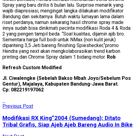
Spray yang baru dirilis 6 bulan lalu. Surprise menarik yang
wajib diapresiasi, mengingat langka dilakukan modifikator
Bandung dan sekitarnya. Butuh waktu lumayan lama dalam
riset perdanya, namun sekarang hasil chrome spray made
innya sudah bisa dinikmati pecinta modifikasi Roda 4 & Roda
2 yang pengen tampil beda. “Soal kualitas, dijamin ajib bro.
Sementara harga full bodi untuk NMax (non kulit jeruk)
dipanteng 3,5 Jeti bareng finishing Spieshecker,“promo
Hendra yang next akan mengkolaborasikan trend karbon
printing dan Chrome Spray dalam 1 bidang motor.
Rob
Refresh Custom Modified
Jl. Ciwalengke (Sebelah Bakso Mbah Joyo/Sebelum Pos
Gentur), Majalaya, Kabupaten Bandung-Jawa Barat.
Cp: 082219197062
Previous Post
Modifikasi RX King”2004 (Sumedang): Ditato
Tribal Grafis, Siap Ajeb Ajeb Bareng Audio In Bike