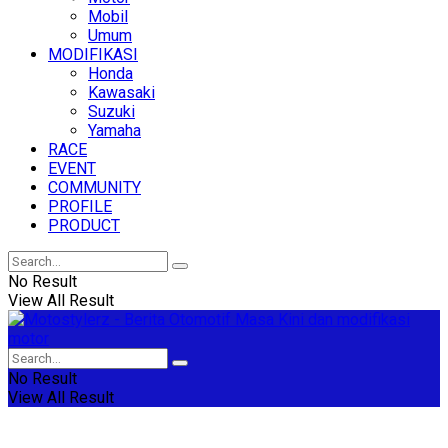
Mobil
Umum
MODIFIKASI
Honda
Kawasaki
Suzuki
Yamaha
RACE
EVENT
COMMUNITY
PROFILE
PRODUCT
No Result
View All Result
No Result
View All Result