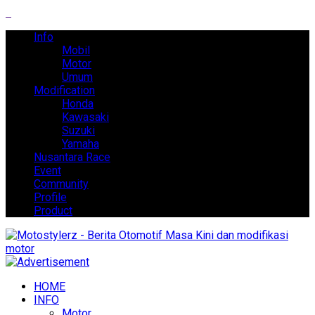
Info
Mobil
Motor
Umum
Modification
Honda
Kawasaki
Suzuki
Yamaha
Nusantara Race
Event
Community
Profile
Product
HOME
INFO
Motor