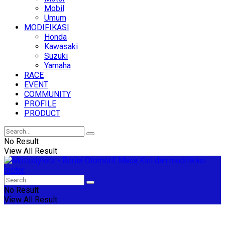
Mobil
Umum
MODIFIKASI
Honda
Kawasaki
Suzuki
Yamaha
RACE
EVENT
COMMUNITY
PROFILE
PRODUCT
No Result
View All Result
No Result
View All Result