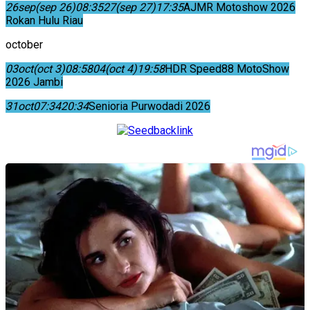
26
sep
(sep 26)
08:35
27
(sep 27)
17:35
AJMR Motoshow 2026
Rokan Hulu Riau
october
03
oct
(oct 3)
08:58
04
(oct 4)
19:58
HDR Speed88 MotoShow
2026 Jambi
31
oct
07:34
20:34
Senioria Purwodadi 2026