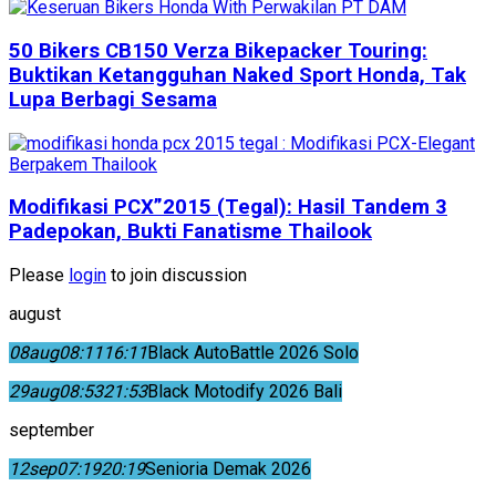
50 Bikers CB150 Verza Bikepacker Touring:
Buktikan Ketangguhan Naked Sport Honda, Tak
Lupa Berbagi Sesama
Modifikasi PCX”2015 (Tegal): Hasil Tandem 3
Padepokan, Bukti Fanatisme Thailook
Please
login
to join discussion
august
08
aug
08:11
16:11
Black AutoBattle 2026 Solo
29
aug
08:53
21:53
Black Motodify 2026 Bali
september
12
sep
07:19
20:19
Senioria Demak 2026