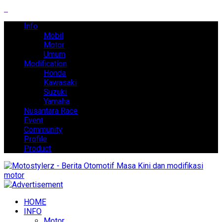
Info
Mobil
Motor
Umum
Modification
Honda
Kawasaki
Suzuki
Yamaha
Nusantara Race
Event
Community
Profile
Product
HOME
INFO
Motor