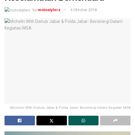
by
motostylerz
4 Oktober 2018
Michelin With Dishub Jabar & Polda Jabar- Bersinergi Dalam Kegiatan MSA