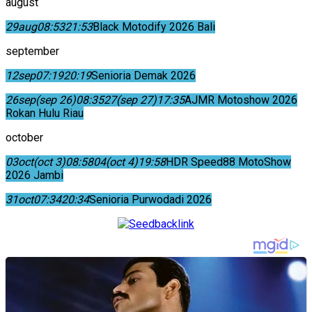
august
29
aug
08:53
21:53
Black Motodify 2026 Bali
september
12
sep
07:19
20:19
Senioria Demak 2026
26
sep
(sep 26)
08:35
27
(sep 27)
17:35
AJMR Motoshow 2026
Rokan Hulu Riau
october
03
oct
(oct 3)
08:58
04
(oct 4)
19:58
HDR Speed88 MotoShow
2026 Jambi
31
oct
07:34
20:34
Senioria Purwodadi 2026