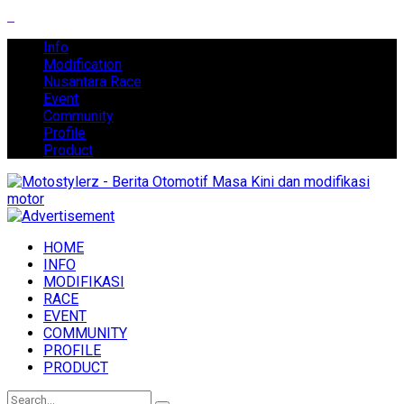
Info
Modification
Nusantara Race
Event
Community
Profile
Product
HOME
INFO
MODIFIKASI
RACE
EVENT
COMMUNITY
PROFILE
PRODUCT