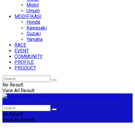
Mobil
Umum
MODIFIKASI
Honda
Kawasaki
Suzuki
Yamaha
RACE
EVENT
COMMUNITY
PROFILE
PRODUCT
No Result
View All Result
No Result
View All Result