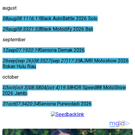
august
08
aug
08:11
16:11
Black AutoBattle 2026 Solo
29
aug
08:53
21:53
Black Motodify 2026 Bali
september
12
sep
07:19
20:19
Senioria Demak 2026
26
sep
(sep 26)
08:35
27
(sep 27)
17:35
AJMR Motoshow 2026
Rokan Hulu Riau
october
03
oct
(oct 3)
08:58
04
(oct 4)
19:58
HDR Speed88 MotoShow
2026 Jambi
31
oct
07:34
20:34
Senioria Purwodadi 2026