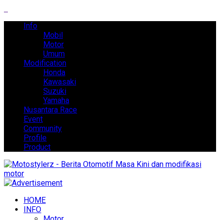
Info
Mobil
Motor
Umum
Modification
Honda
Kawasaki
Suzuki
Yamaha
Nusantara Race
Event
Community
Profile
Product
HOME
INFO
Motor