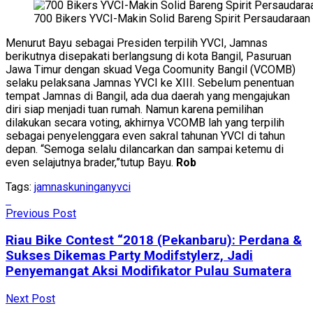
700 Bikers YVCI-Makin Solid Bareng Spirit Persaudaraan
Menurut Bayu sebagai Presiden terpilih YVCI, Jamnas
berikutnya disepakati berlangsung di kota Bangil, Pasuruan
Jawa Timur dengan skuad Vega Coomunity Bangil (VCOMB)
selaku pelaksana Jamnas YVCI ke XIII. Sebelum penentuan
tempat Jamnas di Bangil, ada dua daerah yang mengajukan
diri siap menjadi tuan rumah. Namun karena pemilihan
dilakukan secara voting, akhirnya VCOMB lah yang terpilih
sebagai penyelenggara even sakral tahunan YVCI di tahun
depan. “Semoga selalu dilancarkan dan sampai ketemu di
even selajutnya brader,”tutup Bayu.
Rob
Tags:
jamnas
kuningan
yvci
Previous Post
Riau Bike Contest “2018 (Pekanbaru): Perdana &
Sukses Dikemas Party Modifstylerz, Jadi
Penyemangat Aksi Modifikator Pulau Sumatera
Next Post