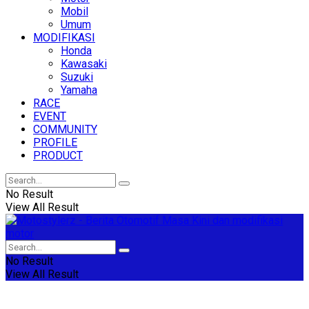
Mobil
Umum
MODIFIKASI
Honda
Kawasaki
Suzuki
Yamaha
RACE
EVENT
COMMUNITY
PROFILE
PRODUCT
No Result
View All Result
No Result
View All Result