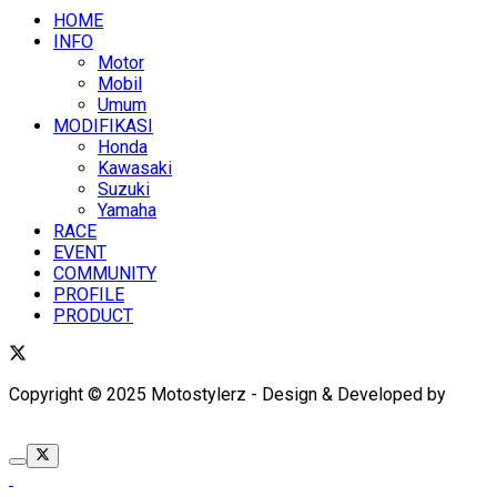
HOME
INFO
Motor
Mobil
Umum
MODIFIKASI
Honda
Kawasaki
Suzuki
Yamaha
RACE
EVENT
COMMUNITY
PROFILE
PRODUCT
Copyright © 2025 Motostylerz - Design & Developed by
XUANTUM