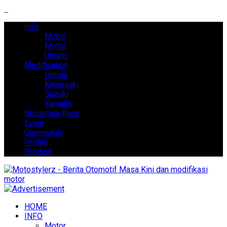
Info
Mobil
Motor
Umum
Modification
Honda
Kawasaki
Suzuki
Yamaha
Nusantara Race
Event
Community
Profile
Product
HOME
INFO
Motor