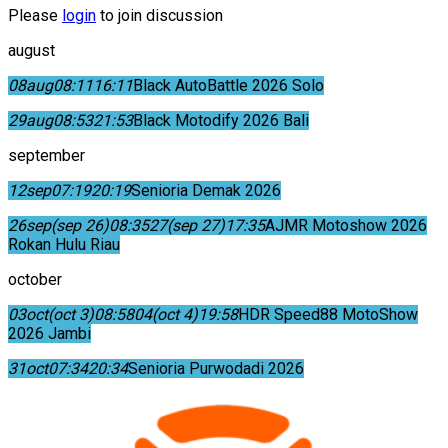
Please
login
to join discussion
august
08
aug
08:11
16:11
Black AutoBattle 2026 Solo
29
aug
08:53
21:53
Black Motodify 2026 Bali
september
12
sep
07:19
20:19
Senioria Demak 2026
26
sep
(sep 26)
08:35
27
(sep 27)
17:35
AJMR Motoshow 2026
Rokan Hulu Riau
october
03
oct
(oct 3)
08:58
04
(oct 4)
19:58
HDR Speed88 MotoShow
2026 Jambi
31
oct
07:34
20:34
Senioria Purwodadi 2026