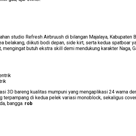
han studio Refresh Airbruush di bilangan Majalaya, Kabupaten 
belakang, diikuti bodi depan, side kirt, serta kedua spatboar ya
t, mengingat butuh ekstra skill demi mendukung karakter Naga, Ga
rik
si 3D bareng kualitas mumpuni yang mengaplikasi 24 warna deng
ng terpampang di kedua pelek variasi monoblock, sekaligus cover
bda, bangga.
rob