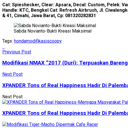
Cat: Spieshecker, Clear: Apsara, Decal: Custom, Pelek: Var
Handle: KTC, Bengkel Cat: Refresh Airbrush, Jl. Ciwalengk
& 41, Cimahi, Jawa Barat, Cp: 081320282831
Sabda Novianto-Bukti Kreasi Maksimal
Tags:
honda
modifikasi
scoopy
Previous Post
Modifikasi NMAX “2017 (Duri): Terpuaskan Bareng
Next Post
XPANDER Tons of Real Happiness Hadir Di Palemba
Next Post
XPANDER Tons of Real Happiness Hadir Di Palemba