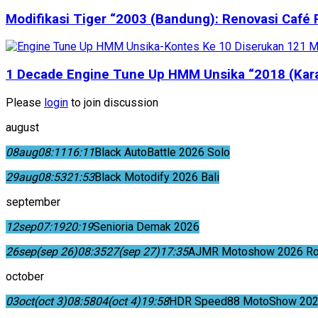
Modifikasi Tiger “2003 (Bandung): Renovasi Café 
1 Decade Engine Tune Up HMM Unsika “2018 (Karaw
Please
login
to join discussion
august
08
aug
08:11
16:11
Black AutoBattle 2026 Solo
29
aug
08:53
21:53
Black Motodify 2026 Bali
september
12
sep
07:19
20:19
Senioria Demak 2026
26
sep
(sep 26)
08:35
27
(sep 27)
17:35
AJMR Motoshow 2026 Rok
october
03
oct
(oct 3)
08:58
04
(oct 4)
19:58
HDR Speed88 MotoShow 202