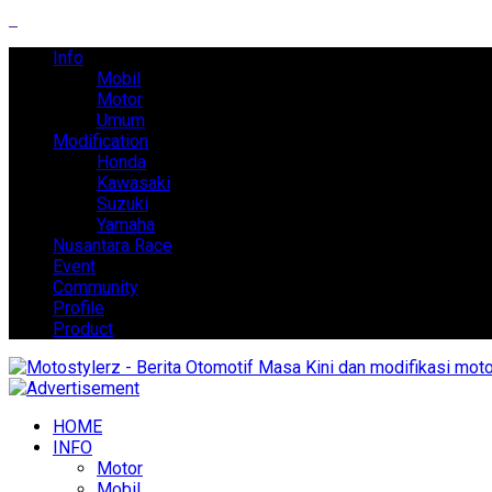
Info
Mobil
Motor
Umum
Modification
Honda
Kawasaki
Suzuki
Yamaha
Nusantara Race
Event
Community
Profile
Product
HOME
INFO
Motor
Mobil