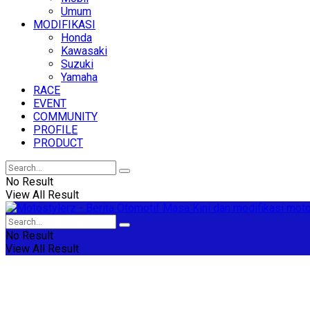
Umum
MODIFIKASI
Honda
Kawasaki
Suzuki
Yamaha
RACE
EVENT
COMMUNITY
PROFILE
PRODUCT
No Result
View All Result
No Result
View All Result