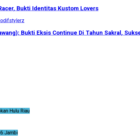
Racer, Bukti Identitas Kustom Lovers
ang): Bukti Eksis Continue Di Tahun Sakral, Suks
an Hulu Riau
6 Jambi