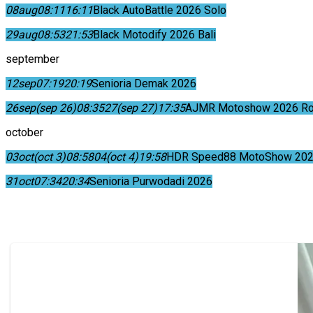
08
aug
08:11
16:11
Black AutoBattle 2026 Solo
29
aug
08:53
21:53
Black Motodify 2026 Bali
september
12
sep
07:19
20:19
Senioria Demak 2026
26
sep
(sep 26)
08:35
27
(sep 27)
17:35
AJMR Motoshow 2026 Rok
october
03
oct
(oct 3)
08:58
04
(oct 4)
19:58
HDR Speed88 MotoShow 202
31
oct
07:34
20:34
Senioria Purwodadi 2026