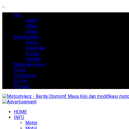
Info
Mobil
Motor
Umum
Modification
Honda
Kawasaki
Suzuki
Yamaha
Nusantara Race
Event
Community
Profile
Product
HOME
INFO
Motor
Mobil