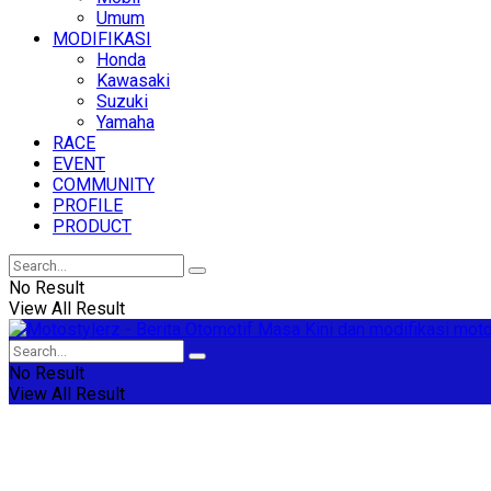
Umum
MODIFIKASI
Honda
Kawasaki
Suzuki
Yamaha
RACE
EVENT
COMMUNITY
PROFILE
PRODUCT
No Result
View All Result
No Result
View All Result