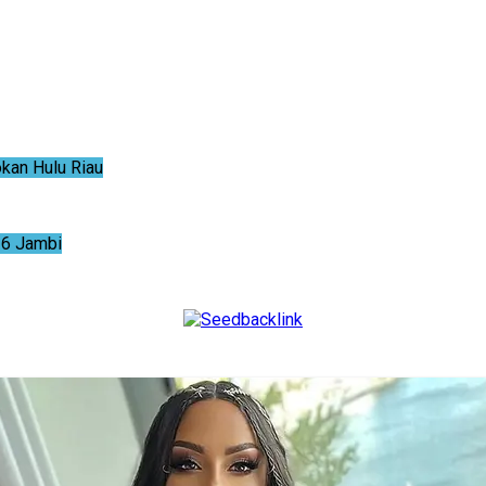
an Hulu Riau
6 Jambi