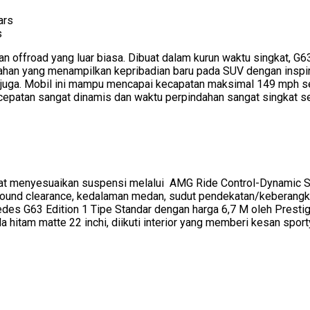
s
 offroad yang luar biasa. Dibuat dalam kurun waktu singkat, G
ahan yang menampilkan kepribadian baru pada SUV dengan inspira
ft juga. Mobil ini mampu mencapai kecapatan maksimal 149 mph se
rcepatan sangat dinamis dan waktu perpindahan sangat singkat 
t menyesuaikan suspensi melalui AMG Ride Control-Dynamic Sele
und clearance, kedalaman medan, sudut pendekatan/keberangkata
edes G63 Edition 1 Tipe Standar dengan harga 6,7 M oleh Presti
 hitam matte 22 inchi, diikuti interior yang memberi kesan sport