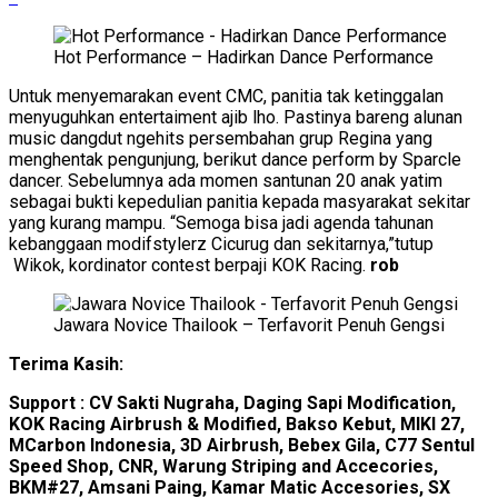
Hot Performance – Hadirkan Dance Performance
Untuk menyemarakan event CMC, panitia tak ketinggalan
menyuguhkan entertaiment ajib lho. Pastinya bareng alunan
music dangdut ngehits persembahan grup Regina yang
menghentak pengunjung, berikut dance perform by Sparcle
dancer. Sebelumnya ada momen santunan 20 anak yatim
sebagai bukti kepedulian panitia kepada masyarakat sekitar
yang kurang mampu. “Semoga bisa jadi agenda tahunan
kebanggaan modifstylerz Cicurug dan sekitarnya,”tutup
Wikok, kordinator contest berpaji KOK Racing.
rob
Jawara Novice Thailook – Terfavorit Penuh Gengsi
Terima Kasih:
Support : CV Sakti Nugraha, Daging Sapi Modification,
KOK Racing Airbrush & Modified, Bakso Kebut, MIKI 27,
MCarbon Indonesia, 3D Airbrush, Bebex Gila, C77 Sentul
Speed Shop, CNR, Warung Striping and Accecories,
BKM#27, Amsani Paing, Kamar Matic Accesories, SX