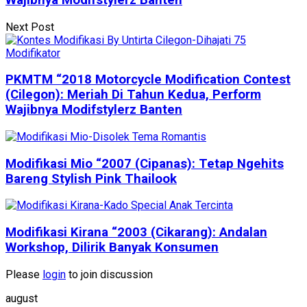
Next Post
PKMTM “2018 Motorcycle Modification Contest
(Cilegon): Meriah Di Tahun Kedua, Perform
Wajibnya Modifstylerz Banten
Modifikasi Mio “2007 (Cipanas): Tetap Ngehits
Bareng Stylish Pink Thailook
Modifikasi Kirana “2003 (Cikarang): Andalan
Workshop, Dilirik Banyak Konsumen
Please
login
to join discussion
august