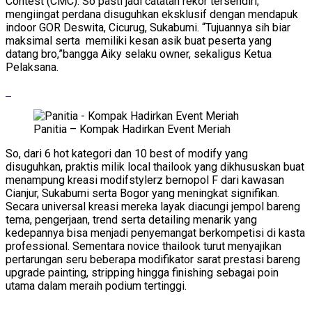
Contest (CMC). So pasti jadi catatan rekor tersendiri,
mengiingat perdana disuguhkan eksklusif dengan mendapuk
indoor GOR Deswita, Cicurug, Sukabumi. “Tujuannya sih biar
maksimal serta memiliki kesan asik buat peserta yang
datang bro,”bangga Aiky selaku owner, sekaligus Ketua
Pelaksana.
Panitia – Kompak Hadirkan Event Meriah
So, dari 6 hot kategori dan 10 best of modify yang
disuguhkan, praktis milik local thailook yang dikhususkan buat
menampung kreasi modifstylerz bernopol F dari kawasan
Cianjur, Sukabumi serta Bogor yang meningkat signifikan.
Secara universal kreasi mereka layak diacungi jempol bareng
tema, pengerjaan, trend serta detailing menarik yang
kedepannya bisa menjadi penyemangat berkompetisi di kasta
professional. Sementara novice thailook turut menyajikan
pertarungan seru beberapa modifikator sarat prestasi bareng
upgrade painting, stripping hingga finishing sebagai poin
utama dalam meraih podium tertinggi.