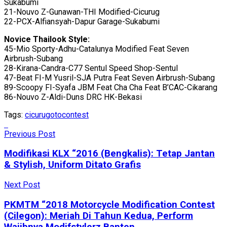
Sukabumi
21-Nouvo Z-Gunawan-THI Modified-Cicurug
22-PCX-Alfiansyah-Dapur Garage-Sukabumi
Novice Thailook Style:
45-Mio Sporty-Adhu-Catalunya Modified Feat Seven
Airbrush-Subang
28-Kirana-Candra-C77 Sentul Speed Shop-Sentul
47-Beat FI-M Yusril-SJA Putra Feat Seven Airbrush-Subang
89-Scoopy FI-Syafa JBM Feat Cha Cha Feat B’CAC-Cikarang
86-Nouvo Z-Aldi-Duns DRC HK-Bekasi
Tags:
cicurug
otocontest
Previous Post
Modifikasi KLX “2016 (Bengkalis): Tetap Jantan
& Stylish, Uniform Ditato Grafis
Next Post
PKMTM “2018 Motorcycle Modification Contest
(Cilegon): Meriah Di Tahun Kedua, Perform
Wajibnya Modifstylerz Banten