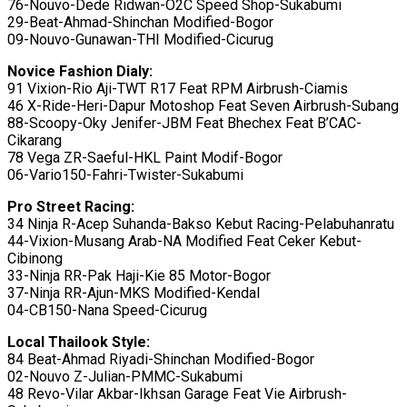
76-Nouvo-Dede Ridwan-O2C Speed Shop-Sukabumi
29-Beat-Ahmad-Shinchan Modified-Bogor
09-Nouvo-Gunawan-THI Modified-Cicurug
Novice Fashion Dialy:
91 Vixion-Rio Aji-TWT R17 Feat RPM Airbrush-Ciamis
46 X-Ride-Heri-Dapur Motoshop Feat Seven Airbrush-Subang
88-Scoopy-Oky Jenifer-JBM Feat Bhechex Feat B’CAC-
Cikarang
78 Vega ZR-Saeful-HKL Paint Modif-Bogor
06-Vario150-Fahri-Twister-Sukabumi
Pro Street Racing:
34 Ninja R-Acep Suhanda-Bakso Kebut Racing-Pelabuhanratu
44-Vixion-Musang Arab-NA Modified Feat Ceker Kebut-
Cibinong
33-Ninja RR-Pak Haji-Kie 85 Motor-Bogor
37-Ninja RR-Ajun-MKS Modified-Kendal
04-CB150-Nana Speed-Cicurug
Local Thailook Style:
84 Beat-Ahmad Riyadi-Shinchan Modified-Bogor
02-Nouvo Z-Julian-PMMC-Sukabumi
48 Revo-Vilar Akbar-Ikhsan Garage Feat Vie Airbrush-