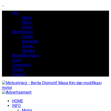
Info
Mobil
Motor
Umum
Modification
Honda
Kawasaki
Suzuki
Yamaha
Nusantara Race
Event
Community
Profile
Product
HOME
INFO
Motor