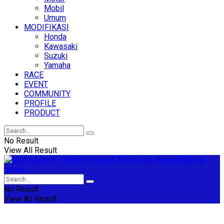
Mobil
Umum
MODIFIKASI
Honda
Kawasaki
Suzuki
Yamaha
RACE
EVENT
COMMUNITY
PROFILE
PRODUCT
No Result
View All Result
No Result
View All Result