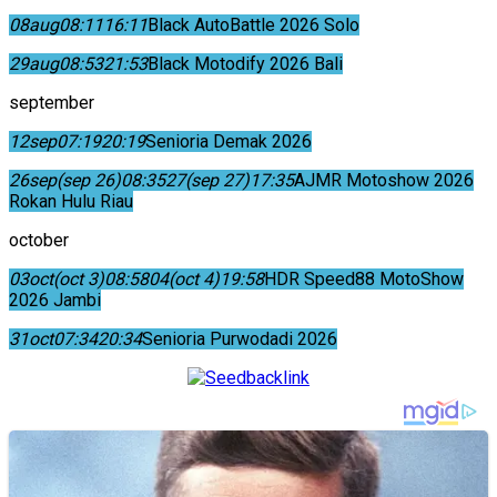
08
aug
08:11
16:11
Black AutoBattle 2026 Solo
29
aug
08:53
21:53
Black Motodify 2026 Bali
september
12
sep
07:19
20:19
Senioria Demak 2026
26
sep
(sep 26)
08:35
27
(sep 27)
17:35
AJMR Motoshow 2026
Rokan Hulu Riau
october
03
oct
(oct 3)
08:58
04
(oct 4)
19:58
HDR Speed88 MotoShow
2026 Jambi
31
oct
07:34
20:34
Senioria Purwodadi 2026