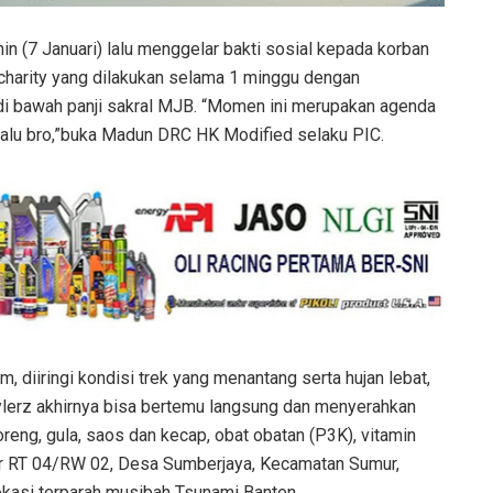
in (7 Januari) lalu menggelar bakti sosial kepada korban
 charity yang dilakukan selama 1 minggu dengan
di bawah panji sakral MJB. “Momen ini merupakan agenda
 lalu bro,”buka Madun DRC HK Modified selaku PIC.
, diiringi kondisi trek yang menantang serta hujan lebat,
lerz akhirnya bisa bertemu langsung dan menyerahkan
reng, gula, saos dan kecap, obat obatan (P3K), vitamin
r RT 04/RW 02, Desa Sumberjaya, Kecamatan Sumur,
kasi terparah musibah Tsunami Banten.