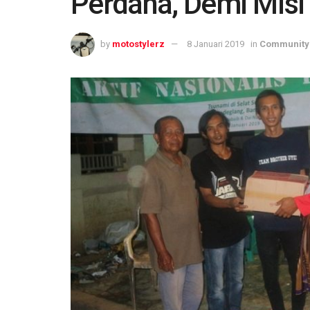
Perdana, Demi Misi
by
motostylerz
8 Januari 2019
in
Community