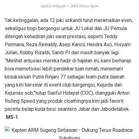
Saeful Hidayat – JMM Motor Sport
Tak ketinggalan, ada 12 joki srikandi turut meramaikan even,
sekaligus tropi bergengsi untuk JU Lokal dan JU Pemula
ditengah kehadiran joki sarat prestasi, seperti Teddy
Permana, Reza Reinaldy, Asep Kancil, Hendra Axo, Hisyam
Julian, Robby Rizaldi, Sandi PI dan masih banyak lagi.
“Melihat antusias mereka hadir di hajatan ini, kami berharap
bisa memotivasi lebih pendekar tuan rumah, menemani
kesuksesan Putra Rinjani 77 sebagai team putra daerah
yang kini bersinar di event club bergengsi, Kejurda dan
Kejurnas sob,”tutup Saeful Hidayat (COC), diangguki Anton
Rolling Speed yang produk cloathingnya kini jadi favorit
pecinta belap kuda besi seantero Jabar dan Jabodetabek.
MS-1