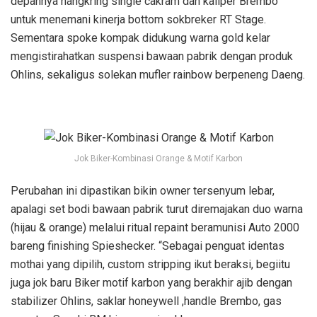
depannya nangkring single cakram dan kaliper Brembo
untuk menemani kinerja bottom sokbreker RT Stage.
Sementara spoke kompak didukung warna gold kelar
mengistirahatkan suspensi bawaan pabrik dengan produk
Ohlins, sekaligus solekan mufler rainbow berpeneng Daeng.
Jok Biker-Kombinasi Orange & Motif Karbon
Perubahan ini dipastikan bikin owner tersenyum lebar,
apalagi set bodi bawaan pabrik turut diremajakan duo warna
(hijau & orange) melalui ritual repaint beramunisi Auto 2000
bareng finishing Spieshecker. “Sebagai penguat identas
mothai yang dipilih, custom stripping ikut beraksi, begiitu
juga jok baru Biker motif karbon yang berakhir ajib dengan
stabilizer Ohlins, saklar honeywell ,handle Brembo, gas