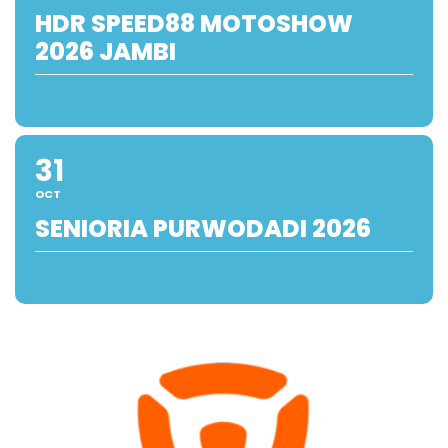
HDR SPEED88 MOTOSHOW
2026 JAMBI
31
OCT
SENIORIA PURWODADI 2026