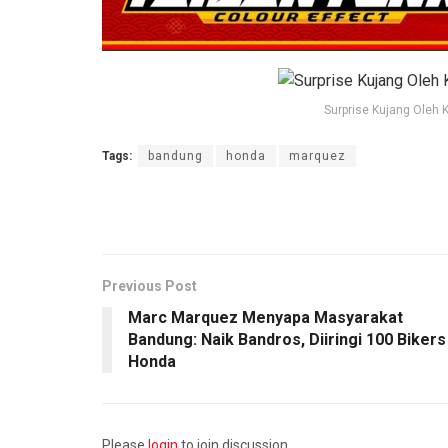
Surprise Kujang Oleh 
Tags:
bandung
honda
marquez
Previous Post
Marc Marquez Menyapa Masyarakat
Bandung: Naik Bandros, Diiringi 100 Bikers
Honda
Please
login
to join discussion