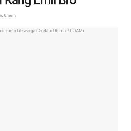
i Kang Emil Bro
fo
,
Umum