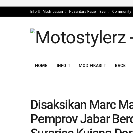
Info
Modification
Nusantara Race
Event
Community
HOME
INFO
MODIFIKASI
RACE
Disaksikan Marc M
Pemprov Jabar Ber