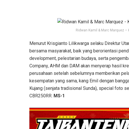
Ridwan Kamil & Marc Marquez – 
Menurut Krisgianto Lilikwarga selaku Direktur Ut
bersama masyarakat, baik yang berorientasi pen
development, pelestarian budaya, serta pengemb
Company, AHM dan DAM akan menyerap hasil krea
perusahaan setelah sebelumnya memberikan pelat
kesempatan yang sama, kang Emil dengan bangg
Kujang (senjata tradisional Sunda), special fot
CBR250RR.
MS-1