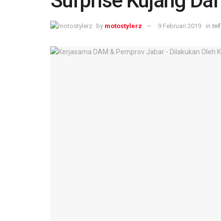
Surprise Kujang Dar
by
motostylerz
9 Februari 2019
in
In