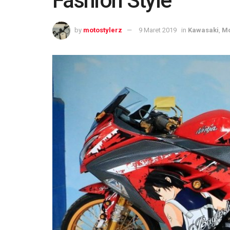
Fashion Style
by
motostylerz
9 Maret 2019
in
Kawasaki
,
Mo