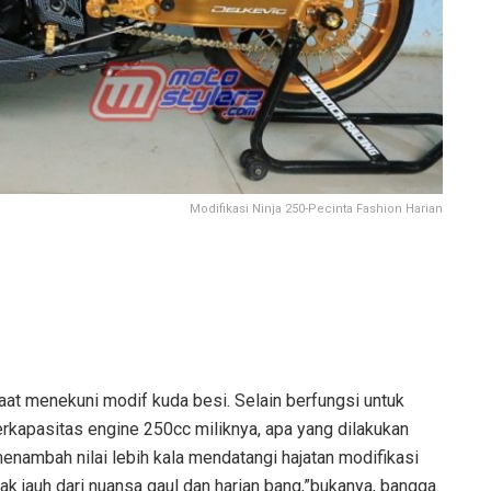
Modifikasi Ninja 250-Pecinta Fashion Harian
at menekuni modif kuda besi. Selain berfungsi untuk
rkapasitas engine 250cc miliknya, apa yang dilakukan
menambah nilai lebih kala mendatangi hajatan modifikasi
ak jauh dari nuansa gaul dan harian bang,”bukanya, bangga.