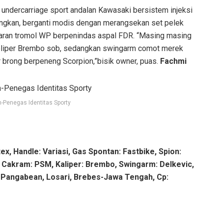
 undercarriage sport andalan Kawasaki bersistem injeksi
ingkan, berganti modis dengan merangsekan set pelek
taran tromol WP berpenindas aspal FDR. “Masing masing
eliper Brembo sob, sedangkan swingarm comot merek
r brong berpeneng Scorpion,”bisik owner, puas.
Fachmi
n-Penegas Identitas Sporty
ex, Handle: Variasi, Gas Spontan: Fastbike, Spion:
, Cakram: PSM, Kaliper: Brembo, Swingarm: Delkevic,
, Pangabean, Losari, Brebes-Jawa Tengah, Cp: