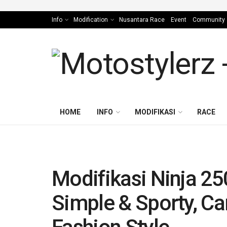
Info
Modification
Nusantara Race
Event
Community
HOME
INFO
MODIFIKASI
RACE
Modifikasi Ninja 25
Simple & Sporty, C