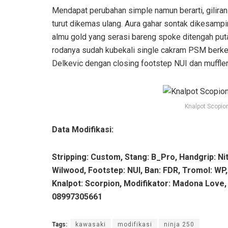
Mendapat perubahan simple namun berarti, giliran
turut dikemas ulang. Aura gahar sontak dikesamp
almu gold yang serasi bareng spoke ditengah pu
rodanya sudah kubekali single cakram PSM berk
Delkevic dengan closing footstep NUI dan muffle
Knalpot Scopio
Data Modifikasi:
Stripping: Custom, Stang: B_Pro, Handgrip: Nit
Wilwood, Footstep: NUI, Ban: FDR, Tromol: WP
Knalpot: Scorpion, Modifikator: Madona Love
08997305661
Tags:
kawasaki
modifikasi
ninja 250