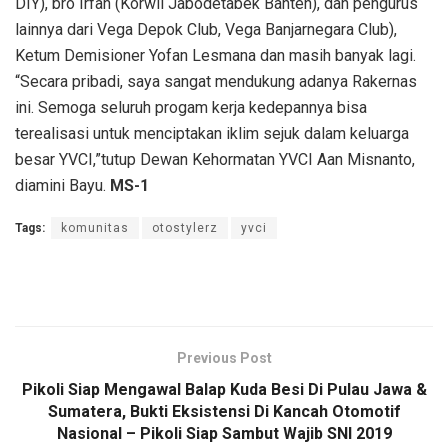
DIY), bro Irfan (Korwil Jabodetabek Banten), dan pengurus
lainnya dari Vega Depok Club, Vega Banjarnegara Club),
Ketum Demisioner Yofan Lesmana dan masih banyak lagi.
“Secara pribadi, saya sangat mendukung adanya Rakernas
ini. Semoga seluruh progam kerja kedepannya bisa
terealisasi untuk menciptakan iklim sejuk dalam keluarga
besar YVCI,”tutup Dewan Kehormatan YVCI Aan Misnanto,
diamini Bayu.
MS-1
Tags:
komunitas
otostylerz
yvci
Previous Post
Pikoli Siap Mengawal Balap Kuda Besi Di Pulau Jawa &
Sumatera, Bukti Eksistensi Di Kancah Otomotif
Nasional – Pikoli Siap Sambut Wajib SNI 2019