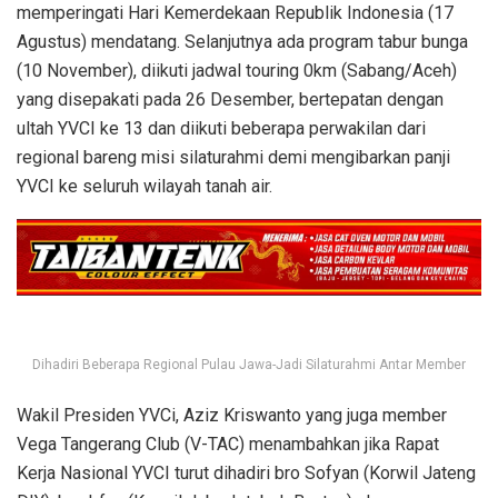
memperingati Hari Kemerdekaan Republik Indonesia (17
Agustus) mendatang. Selanjutnya ada program tabur bunga
(10 November), diikuti jadwal touring 0km (Sabang/Aceh)
yang disepakati pada 26 Desember, bertepatan dengan
ultah YVCI ke 13 dan diikuti beberapa perwakilan dari
regional bareng misi silaturahmi demi mengibarkan panji
YVCI ke seluruh wilayah tanah air.
Dihadiri Beberapa Regional Pulau Jawa-Jadi Silaturahmi Antar Member
Wakil Presiden YVCi, Aziz Kriswanto yang juga member
Vega Tangerang Club (V-TAC) menambahkan jika Rapat
Kerja Nasional YVCI turut dihadiri bro Sofyan (Korwil Jateng