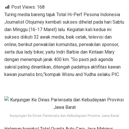
Post Views:
168
Turing media bareng tajuk Total Hi-Perf Pesona Indonesia
Journalist Otojurney kembali sukses dihelat pada hari Sabtu
dan Minggu (16-17 Maret) lalu. Kegiatan kali kedua ini
sukses diikuti 32 awak media, baik cetak, televisi dan
online, berikut perwakilan komunitas, perwakilan sponsor,
serta dua lady biker, yaitu Indri Barbie dan Kintaan Mary
dengan menempuh jarak 400 km. “So pasti jadi agenda
sakral paling dinantikan, ditengah padatnya aktifitas kawan
kawan journalis bro,”kompak Wisnu and Yudha selaku PIC.
Kunjungan Ke Dinas Pariwisata dan Kebudayaan Provinsi Jawa Barat
Halaman bengkel Total Quartz Auto Care Jaya Makmur