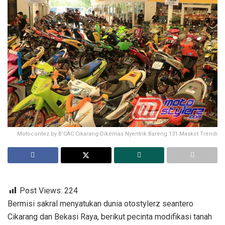
Motocontez by B'CAC Cikarang-Dikemas Nyentrik Bareng 131 Maskot Trendi
Post Views:
224
Bermisi sakral menyatukan dunia otostylerz seantero
Cikarang dan Bekasi Raya, berikut pecinta modifikasi tanah