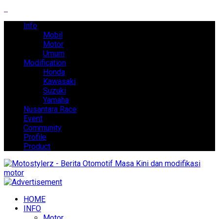
Info
Mobil
Motor
Umum
Modification
Honda
Kawasaki
Suzuki
Yamaha
Nusantara Race
Event
Community
Profile
Product
HOME
INFO
Motor