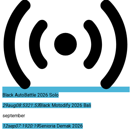
Black AutoBattle 2026 Solo
29
aug
08:53
21:53
Black Motodify 2026 Bali
september
12
sep
07:19
20:19
Senioria Demak 2026