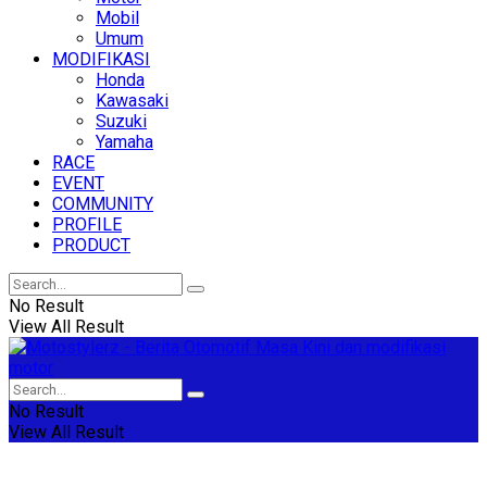
Mobil
Umum
MODIFIKASI
Honda
Kawasaki
Suzuki
Yamaha
RACE
EVENT
COMMUNITY
PROFILE
PRODUCT
No Result
View All Result
No Result
View All Result