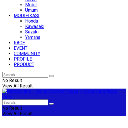
Mobil
Umum
MODIFIKASI
Honda
Kawasaki
Suzuki
Yamaha
RACE
EVENT
COMMUNITY
PROFILE
PRODUCT
No Result
View All Result
No Result
View All Result