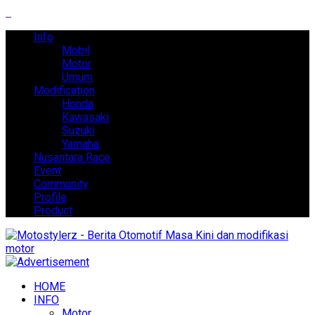
Info
Mobil
Motor
Umum
Modification
Honda
Kawasaki
Suzuki
Yamaha
Nusantara Race
Event
Community
Profile
Product
HOME
INFO
Motor