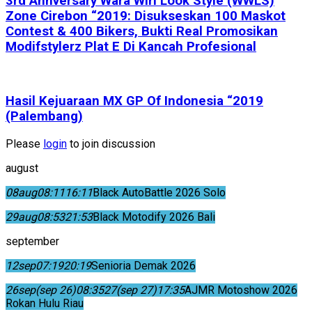
3rd Annversary Wara Wiri Look Style (WWLS)
Zone Cirebon “2019: Disukseskan 100 Maskot
Contest & 400 Bikers, Bukti Real Promosikan
Modifstylerz Plat E Di Kancah Profesional
Hasil Kejuaraan MX GP Of Indonesia “2019
(Palembang)
Please
login
to join discussion
august
08
aug
08:11
16:11
Black AutoBattle 2026 Solo
29
aug
08:53
21:53
Black Motodify 2026 Bali
september
12
sep
07:19
20:19
Senioria Demak 2026
26
sep
(sep 26)
08:35
27
(sep 27)
17:35
AJMR Motoshow 2026
Rokan Hulu Riau