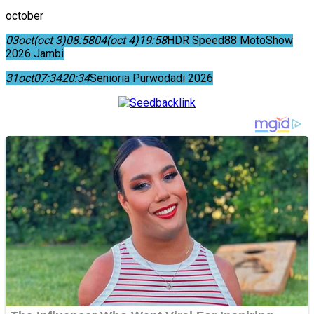
october
03
oct
(oct 3)
08:58
04
(oct 4)
19:58
HDR Speed88 MotoShow
2026 Jambi
31
oct
07:34
20:34
Senioria Purwodadi 2026