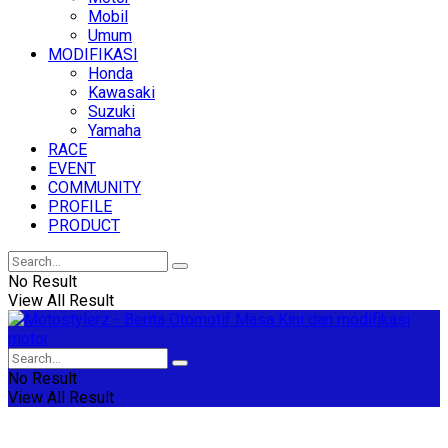
Mobil
Umum
MODIFIKASI
Honda
Kawasaki
Suzuki
Yamaha
RACE
EVENT
COMMUNITY
PROFILE
PRODUCT
No Result
View All Result
No Result
View All Result