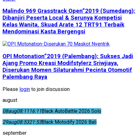
Malindo 969 Grasstrack Open”2019 (Sumedang):
Dibanjiri Peserta Local & Serunya Kompetisi
Kelas Wanita, Skuad Arate 12 TRT91 Terbaik
Mendominasi Kasta Bergengsi
OPI Motonation”2019 (Palembang): Sukses Jadi
Ajang Promo Kreasi Modifstylerz Sriwjiaya,
Diserukan Momen Silaturahmi Pecinta Otomotif
Palembang Raya
Please
login
to join discussion
august
08
aug
08:11
16:11
Black AutoBattle 2026 Solo
29
aug
08:53
21:53
Black Motodify 2026 Bali
september