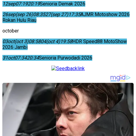
12
sep
07:19
20:19
Senioria Demak 2026
26
sep
(sep 26)
08:35
27
(sep 27)
17:35
AJMR Motoshow 2026
Rokan Hulu Riau
october
03
oct
(oct 3)
08:58
04
(oct 4)
19:58
HDR Speed88 MotoShow
2026 Jambi
31
oct
07:34
20:34
Senioria Purwodadi 2026