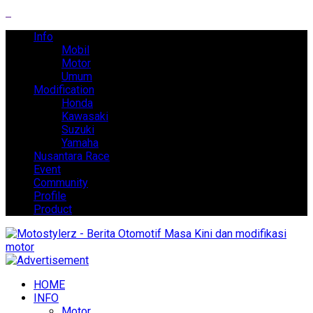
Info
Mobil
Motor
Umum
Modification
Honda
Kawasaki
Suzuki
Yamaha
Nusantara Race
Event
Community
Profile
Product
HOME
INFO
Motor