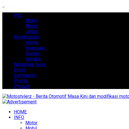
Info
Mobil
Motor
Umum
Modification
Honda
Kawasaki
Suzuki
Yamaha
Nusantara Race
Event
Community
Profile
Product
HOME
INFO
Motor
Mobil