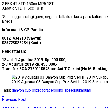
2.BBK 4T STD 150cc MP5 18Th
3.Matic STD 115cc 18Th
“So, tunggu apalagi gaes, segera daftarkan kuda pacu kalian, 
Bradz
Informasi & CP Panitia:
08121434213 (Saeful)
085723086234 (Kanit)
Pendaftaran:
18 Juli-1 Agustus 2019: Rp. 400.000,-
2-3 Agustus 2019 Rp. 450.000,-
Transfer BCA 2780110573 a/n Ani T Gartini (No M-Banking
2019 Agustus 03 Danyon Cup Priz Seri III 2019 Sukabum
Tags:
danyon cup prix
roadrace
rolling speed
sukabumi
Previous Post