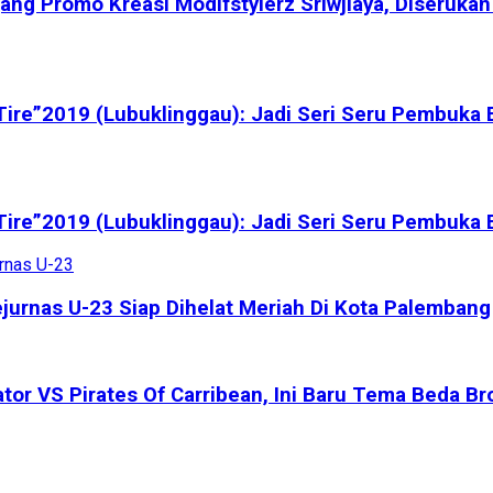
ang Promo Kreasi Modifstylerz Sriwjiaya, Diseruk
Tire”2019 (Lubuklinggau): Jadi Seri Seru Pembuk
Tire”2019 (Lubuklinggau): Jadi Seri Seru Pembuk
jurnas U-23 Siap Dihelat Meriah Di Kota Palembang
tor VS Pirates Of Carribean, Ini Baru Tema Beda Br