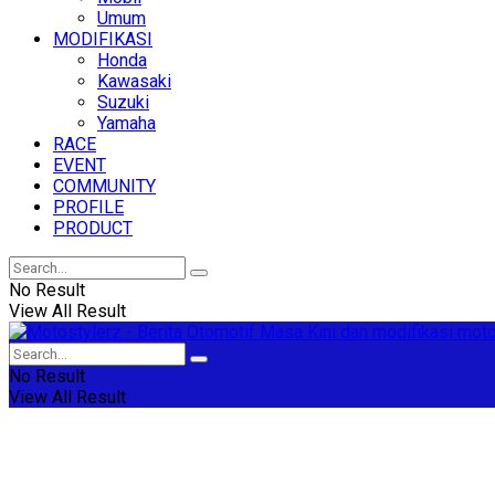
Umum
MODIFIKASI
Honda
Kawasaki
Suzuki
Yamaha
RACE
EVENT
COMMUNITY
PROFILE
PRODUCT
No Result
View All Result
No Result
View All Result