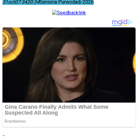
31
oct
07:34
20:34
Senioria Purwodadi 2026