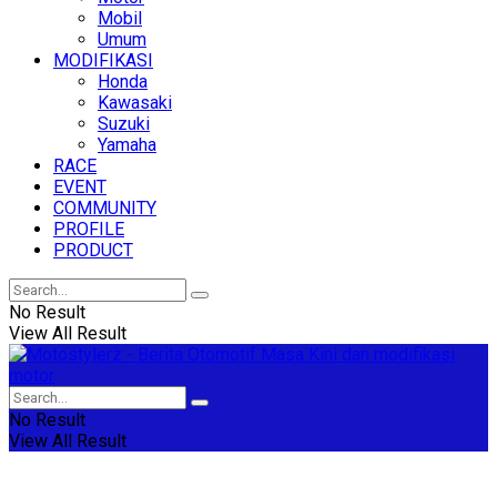
Mobil
Umum
MODIFIKASI
Honda
Kawasaki
Suzuki
Yamaha
RACE
EVENT
COMMUNITY
PROFILE
PRODUCT
No Result
View All Result
No Result
View All Result