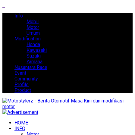
Info
Mobil
Motor
Umum
Modification
Honda
Kawasaki
Suzuki
Yamaha
Nusantara Race
Event
Community
Profile
Product
HOME
INFO
Motor