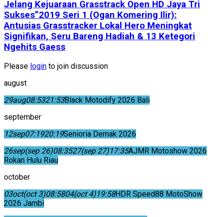
Jelang Kejuaraan Grasstrack Open HD Jaya Tri
Sukses”2019 Seri 1 (Ogan Komering Ilir):
Antusias Grasstracker Lokal Hero Meningkat
Signifikan, Seru Bareng Hadiah & 13 Ketegori
Ngehits Gaess
Please
login
to join discussion
august
29
aug
08:53
21:53
Black Motodify 2026 Bali
september
12
sep
07:19
20:19
Senioria Demak 2026
26
sep
(sep 26)
08:35
27
(sep 27)
17:35
AJMR Motoshow 2026
Rokan Hulu Riau
october
03
oct
(oct 3)
08:58
04
(oct 4)
19:58
HDR Speed88 MotoShow
2026 Jambi