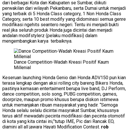
dari berbagai Kota dan Kabupaten se Sumbar, diikuti
perwakilan dari wilayah Pekanbaru, serta Dumai untuk menjadi
yang terbaik di 5 Honda Class category, 1 Non Honda Class
Category, serta 10 best modify yang didominasi semua genre
modifikasi ngehits seantero negeri. Tentu ini menjadi bukti
real jika seluruh produk Honda juga dicintai dan menjadi
andalan modifstylerz (pelaku modifikasi) dalam
mengembangkan karya terbaiknya.
Dance Competition-Wadah Kreasi Positif Kaum
Millenial
Keseruan launching Honda Genio dan Honda ADV150 pun kian
terasa lengkap dengan aksi rolling city bareng Bikers Honda,
pastinya kemasan entertaiment berupa live band, DJ Perform,
dance competition, solo song, PUBG competition, games,
doorprize, maupun promo khusus berupa diskon istimewa
untuk memanjakan ribuan masyarakat yang hadir. “Semoga
Honda selalu selalu dicintai masyrakat Sumbar, khususnya
terus aktif mewadahi pecinta modifikasi dan pecinta otomotif
di kota yang kita cintai ini,”tutup IME, Pic dari Rancak EO,
diamini all all jawara Hayati Modification Contest.
rob