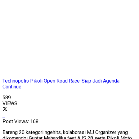
Technopolis Pikoli Open Road Race-Siap Jadi Agenda
Continue
589
VIEWS
Post Views:
168
Bareng 20 kategori ngehits, kolaborasi MJ Organizer yang
dikomandoi Guntar Mahardika feat AJS 28 serta Pikoli Moto