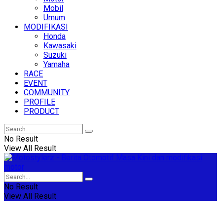
Mobil
Umum
MODIFIKASI
Honda
Kawasaki
Suzuki
Yamaha
RACE
EVENT
COMMUNITY
PROFILE
PRODUCT
No Result
View All Result
No Result
View All Result