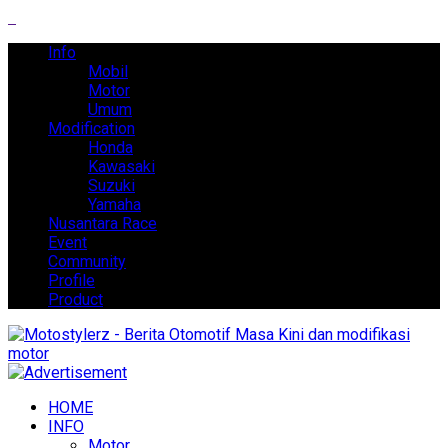
Info
Mobil
Motor
Umum
Modification
Honda
Kawasaki
Suzuki
Yamaha
Nusantara Race
Event
Community
Profile
Product
HOME
INFO
Motor