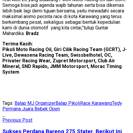
Semoga bisa jadi agenda wajib tahunan serta bisa dikemas
lebih baik lagi demi tujuan bersama, yaitu mewadahi secara
maksimal animo pecinta race di kota Karawang yang terus
berkembang pesat, sekaligus sebagai bentuk kepedulian
kami di dunia otomotif yang kita cintai,”tutup Guntar
Mahardika.
Bradz
Terima Kasih:
Pikoli Moto Racing Oil, Giri Cilik Racing Team (GCRT), J-
Live, Dewasena Racing Team, Swissbelhotel, OC,
Privater Racing Wear, Zupret Motorsport, Club Air
Mineral, SND Rapido, JMM Motorsport, Morac Timing
System
Tags:
Balap MJ Organizer
Balap Pikoli
Race Karawang
Tedy
Permana Juara Bebek Open
Previous Post
Sukses Perdana Bareng 275 Stater, Berikut Ini