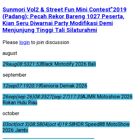
Sunmori Vol2 & Street Fun Mini Contest”2019
(Padang): Pecah Rekor Bareng 1027 Peserta,
Kian Seru Diwarnai Party Modifikasi Demi
Menjunjung Tinggi Tali Silaturahmi
Please
login
to join discussion
august
29
aug
08:53
21:53
Black Motodify 2026 Bali
september
12
sep
07:19
20:19
Senioria Demak 2026
26
sep
(sep 26)
08:35
27
(sep 27)
17:35
AJMR Motoshow 2026
Rokan Hulu Riau
october
03
oct
(oct 3)
08:58
04
(oct 4)
19:58
HDR Speed88 MotoShow
2026 Jambi