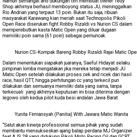
Namun semangat and dukungan tim membuat owner Tedy
Shop akhirnya berhasil memboyong status JU, meninggalkan
Rio Andrian yang terpaut 13 poin. Bukan itu saja, ribuan
masyarakat Karawang kian meriah saat Technopolis Pikoli
Open Race diserukan fight Robby Rizaldi vs Nurion CS dalam
memperebutkan kasta Matic Open yang diluar dugaan
memiliki poin sama (61 poin) sebagai pemuncak.
Nurion CS-Kompak Bareng Robby Rizaldi Rajai Matic Ope
Dalam menentukan siapakah juaranya, Saeful Hidayat selaku
pimpinan lomba mengatakan jika mereka tetap menjadi JU
Matic Open setelah dilakukan proses cek and ricek dari hasil
race, hasil QTT, hingga perhitungan cc yang terkecil pun
dilakukan dan semuanya memiliki data yang sama, tanpa
terkecuali yang akhirnya keputusan ini bisa diterima dengan
legowo oleh kedua pilot kuda besi andalan Jawa Barat.
Yunita Firmansyah (Panitia) With Jawara Matic Wanita
“Salut akan kinerja professional semua pihak yang sudah
membantu mensukseskan ajang balap perdana MJ Organizer
feat AJS 28 yang didukung Pikoli Moto Racing Oil dan GCRT.