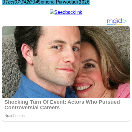
31
oct
07:34
20:34
Senioria Purwodadi 2026