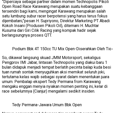
“Dipercaya sebagai partner dalam momen Technopolis Pikoli
Open Road Race Karawang merupakan suatu kebanggaan
tersendiri bagi kami, mengingat Karawang merupakan salah
satu lumbung subur racer berpotensi yang harus terus fokus
dijembatani,”pesan H. Supriyono, Direktur Marketing PT Abadi
Kokoh Insani (Produsen Pikoli Oil), ditemani H. Muchtar
Kusuma dari Giri Cilik Racing yang kompak hadir sejak
berlangsungnya proses QTT.
Podium Bbk 4T 150cc TU Mix Open-Diserahkan Oleh Tio 
So, dikawal langsung skuad JMM Motorsport, sekaligus
Pengprov IMI Jabar, lintasan Technopolis yang diakui baru 1
bulan didapuk menjadi tempat berlatih pecinta balap kuda besi
tuan rumah sontak menyuguhkan aksi memikat seluruh joki,
tertutama kelas wajib sebagai syarat dalam menentukan juara
umum. Pembalap ekspert Tedy Permana from Karawang
mengaku enggan menyia nyiakan momen penting ini, kelar di
race sebelumnya (Cianjur) mengalami sedikit insiden.
Tedy Permana-Jawara Umum Bbk Open