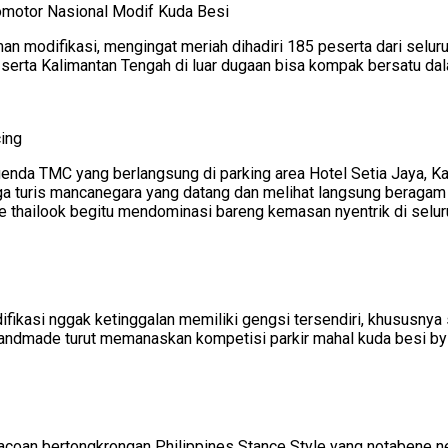
omotor Nasional Modif Kuda Besi
an modifikasi, mengingat meriah dihadiri 185 peserta dari seluru
ng, serta Kalimantan Tengah di luar dugaan bisa kompak bersatu 
cing
enda TMC yang berlangsung di parking area Hotel Setia Jaya, 
a turis mancanegara yang datang dan melihat langsung beragam ge
 thailook begitu mendominasi bareng kemasan nyentrik di seluru
ifikasi nggak ketinggalan memiliki gengsi tersendiri, khususny
handmade turut memanaskan kompetisi parkir mahal kuda besi by
acoan bertongkrongan Philippines Stance Style yang notabene ne