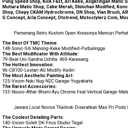
Pung Speed Shop, Kick Fast, Ari Keke, Angkringan Matic 
Mutiara Matic Shop, Cabe Merah, Shinchan Modified, Kon
Shop, Chepy CKAM Hydrochrome, DN Shop, Vian Brush, ARS I
G Concept, Arla Concept, Ototrend, Motostylerz.Com, Mo
Pemenang Retro Kustom Open-Kreasinya Mencuri Perha
The Best Of TMC Theme:
148-Sonic-Siti Manong-Keke Modified-Purbalingga
The Best Modificator With Attitude:
79-Beat-Uni-Sandria Uchiha 469-Karawang
The Hottest Innovation:
96-CB100-Lestari-AG Modify-Kediri
The Most Aesthetic Painting Art:
125-Vixion-Nuki Nug-N2C Garage-Yogyakarta
The Rarest Accessories:
133-Nouvo-Athar-Bhumi Ayu Chrome Feat Vertical Garage-Mal
Jawara Local Novice Thailook-Diserahkan Mas Pri Podo
The Coolest Detailing Parts:
140-Vixion-Soleh DK-Firus Studio-Tegal