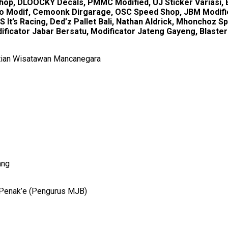
Shop, DLOOCKY Decals, PMMC Modified, UJ Sticker Variasi, 
co Modif, Cemoonk Dirgarage, OSC Speed Shop, JBM Modifie
t’s Racing, Ded’z Pallet Bali, Nathan Aldrick, Mhonchoz Sp
dificator Jabar Bersatu, Modificator Jateng Gayeng, Blas
tian Wisatawan Mancanegara
ang
 Penak’e (Pengurus MJB)