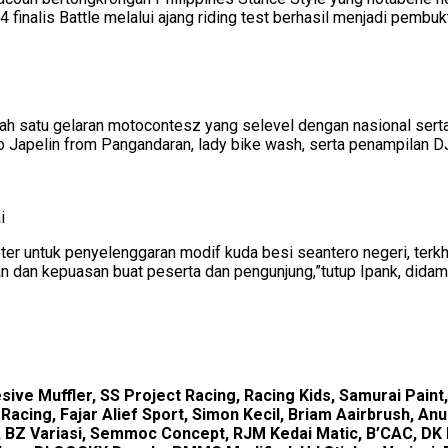
 finalis Battle melalui ajang riding test berhasil menjadi pembu
ah satu gelaran motocontesz yang selevel dengan nasional sert
 Japelin from Pangandaran, lady bike wash, serta penampilan D
i
ter untuk penyelenggaran modif kuda besi seantero negeri, ter
dan kepuasan buat peserta dan pengunjung,”tutup Ipank, didampin
ve Muffler, SS Project Racing, Racing Kids, Samurai Paint
ing, Fajar Alief Sport, Simon Kecil, Briam Aairbrush, Anu
 BZ Variasi, Semmoc Concept, RJM Kedai Matic, B’CAC, DK 