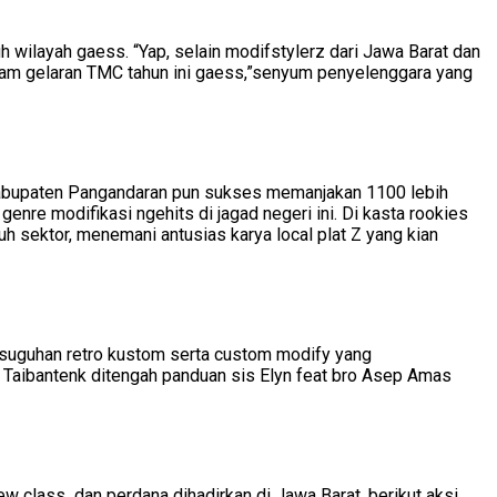
h wilayah gaess. “Yap, selain modifstylerz dari Jawa Barat dan
dalam gelaran TMC tahun ini gaess,”senyum penyelenggara yang
Kabupaten Pangandaran pun sukses memanjakan 1100 lebih
nre modifikasi ngehits di jagad negeri ini. Di kasta rookies
h sektor, menemani antusias karya local plat Z yang kian
a suguhan retro kustom serta custom modify yang
 Taibantenk ditengah panduan sis Elyn feat bro Asep Amas
w class dan perdana dihadirkan di Jawa Barat, berikut aksi