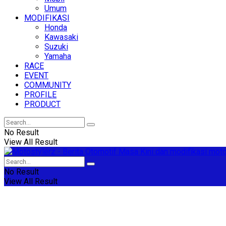
Umum
MODIFIKASI
Honda
Kawasaki
Suzuki
Yamaha
RACE
EVENT
COMMUNITY
PROFILE
PRODUCT
No Result
View All Result
No Result
View All Result