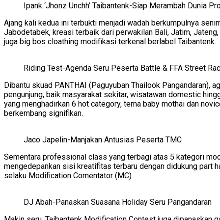
Ipank ‘Jhonz Unchh’ Taibantenk-Siap Merambah Dunia Pr
Ajang kali kedua ini terbukti menjadi wadah berkumpulnya senim
Jabodetabek, kreasi terbaik dari perwakilan Bali, Jatim, Jate
juga big bos cloathing modifikasi terkenal berlabel Taibantenk.
Riding Test-Agenda Seru Peserta Battle & FFA Street Ra
Dibantu skuad PANTHAI (Paguyuban Thailook Pangandaran), ag
pengunjung, baik masyarakat sekitar, wisatawan domestic hingg
yang menghadirkan 6 hot category, tema baby mothai dan novice
berkembang signifikan.
Jaco Japelin-Manjakan Antusias Peserta TMC
Sementara professional class yang terbagi atas 5 kategori mod
mengedepankan sisi kreatifitas terbaru dengan didukung part 
selaku Modification Comentator (MC).
DJ Abah-Panaskan Suasana Holiday Seru Pangandaran
Makin seru, Taibantenk Modification Contest juga dipanaskan g