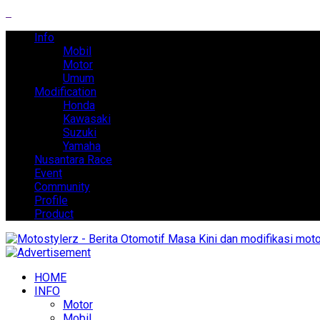
Info
Mobil
Motor
Umum
Modification
Honda
Kawasaki
Suzuki
Yamaha
Nusantara Race
Event
Community
Profile
Product
HOME
INFO
Motor
Mobil