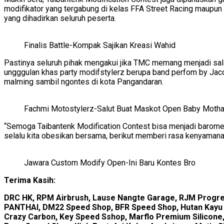
modifikator yang tergabung di kelas FFA Street Racing maupun 4
yang dihadirkan seluruh peserta.
Finalis Battle-Kompak Sajikan Kreasi Wahid
Pastinya seluruh pihak mengakui jika TMC memang menjadi sal
ungggulan khas party modifstylerz berupa band perfom by Jaco
malming sambil ngontes di kota Pangandaran.
Fachmi Motostylerz-Salut Buat Maskot Open Baby Motha
“Semoga Taibantenk Modification Contest bisa menjadi barome
selalu kita obesikan bersama, berikut memberi rasa kenyamanan 
Jawara Custom Modify Open-Ini Baru Kontes Bro
Terima Kasih:
DRC HK, RPM Airbrush, Lause Nangte Garage, RJM Progresi
PANTHAI, DM22 Speed Shop, BFR Speed Shop, Hutan Kayu Rac
Crazy Carbon, Key Speed Sshop, Marflo Premium Silicone,