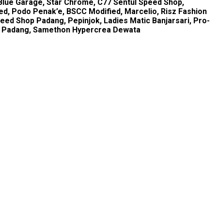
Blue Garage, Star Chrome, C77 Sentul Speed Shop,
d, Podo Penak’e, BSCC Modified, Marcelio, Risz Fashion
eed Shop Padang, Pepinjok, Ladies Matic Banjarsari, Pro-
ter Padang, Samethon Hypercrea Dewata