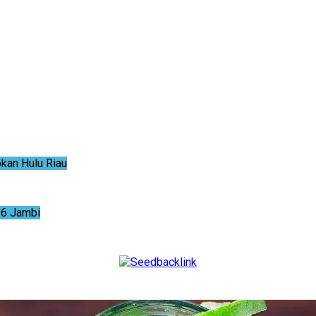
an Hulu Riau
6 Jambi