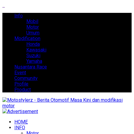
Info
Mobil
Motor
Umum
Modification
Honda
Kawasaki
Suzuki
Yamaha
Nusantara Race
Event
Community
Profile
Product
HOME
INFO
Motor