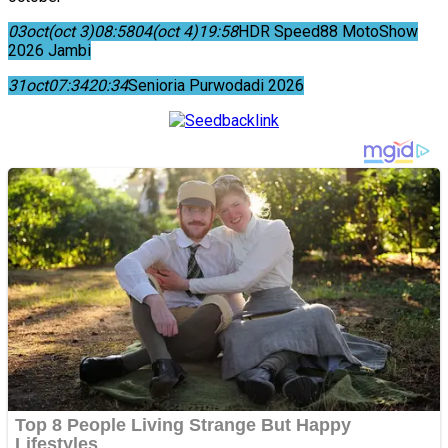
03
oct
(oct 3)
08:58
04
(oct 4)
19:58
HDR Speed88 MotoShow
2026 Jambi
31
oct
07:34
20:34
Senioria Purwodadi 2026