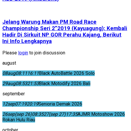
Jelang Warung Makan PM Road Race
Championship Seri 2”2019 (Kayuagung): Kembali
Hadir Di Sirkuit NP GOR Perahu Kajang, Berikut
Ini Info Lengkapnya
Please
login
to join discussion
august
08
aug
08:11
16:11
Black AutoBattle 2026 Solo
29
aug
08:53
21:53
Black Motodify 2026 Bali
september
12
sep
07:19
20:19
Senioria Demak 2026
26
sep
(sep 26)
08:35
27
(sep 27)
17:35
AJMR Motoshow 2026
Rokan Hulu Riau
october