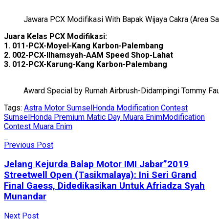
Jawara PCX Modifikasi With Bapak Wijaya Cakra (Area Sa
Juara Kelas PCX Modifikasi:
1. 011-PCX-Moyel-Kang Karbon-Palembang
2. 002-PCX-Ilhamsyah-AAM Speed Shop-Lahat
3. 012-PCX-Karung-Kang Karbon-Palembang
Award Special by Rumah Airbrush-Didampingi Tommy Fau
Tags:
Astra Motor Sumsel
Honda Modification Contest
Sumsel
Honda Premium Matic Day Muara Enim
Modification
Contest Muara Enim
Previous Post
Jelang Kejurda Balap Motor IMI Jabar”2019
Streetwell Open (Tasikmalaya): Ini Seri Grand
Final Gaess, Didedikasikan Untuk Afriadza Syah
Munandar
Next Post