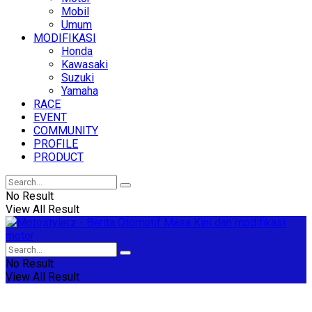
Mobil
Umum
MODIFIKASI
Honda
Kawasaki
Suzuki
Yamaha
RACE
EVENT
COMMUNITY
PROFILE
PRODUCT
No Result
View All Result
No Result
View All Result