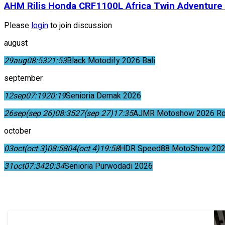
AHM Rilis Honda CRF1100L Africa Twin Adventure
Please
login
to join discussion
august
29
aug
08:53
21:53
Black Motodify 2026 Bali
september
12
sep
07:19
20:19
Senioria Demak 2026
26
sep
(sep 26)
08:35
27
(sep 27)
17:35
AJMR Motoshow 2026 Rok
october
03
oct
(oct 3)
08:58
04
(oct 4)
19:58
HDR Speed88 MotoShow 202
31
oct
07:34
20:34
Senioria Purwodadi 2026