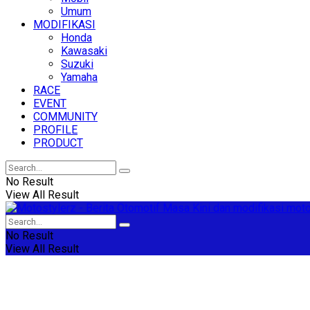
Umum
MODIFIKASI
Honda
Kawasaki
Suzuki
Yamaha
RACE
EVENT
COMMUNITY
PROFILE
PRODUCT
No Result
View All Result
No Result
View All Result