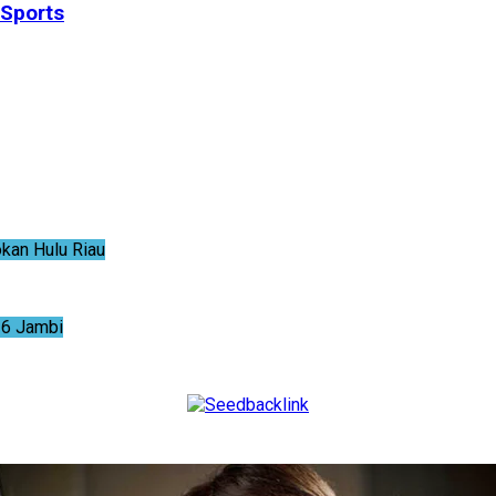
 Sports
an Hulu Riau
6 Jambi