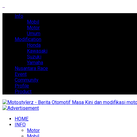
Info
Mobil
Motor
Umum
Modification
Honda
Kawasaki
Suzuki
Yamaha
Nusantara Race
Event
Community
Profile
Product
HOME
INFO
Motor
Mobil