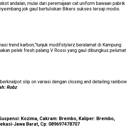
skot andalan, mulai dari peremajaan cat uniform bawaan pabrik
yeimbang jok gaul bertuliskan Bikers sukses tersaji modis.
inasi trend karbon,”tunjuk modifstylerz beralamat di Kampung
nakan pelek fresh palang V Rossi yang gaul dibungkus pelumat
berknalpot slip on variasi dengan closing and detailing rainbow
ah: Robz
Y, Suspensi: Kozima, Cakram: Brembo, Kaliper: Brembo,
Bekasi-Jawa Barat, Cp: 089697478707