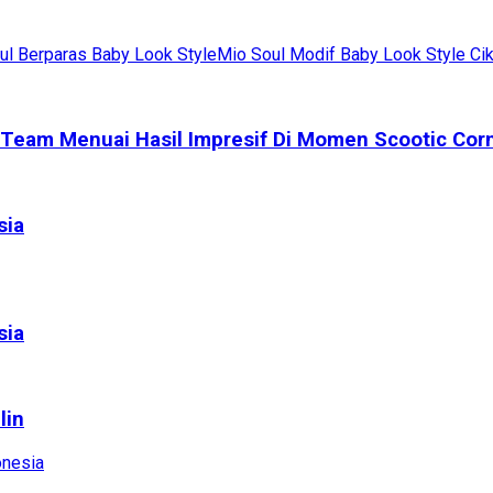
ul Berparas Baby Look Style
Mio Soul Modif Baby Look Style Ci
g Team Menuai Hasil Impresif Di Momen Scootic Cor
sia
sia
lin