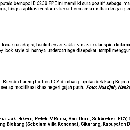
utala bernopol B 6238 FPE ini memiliki aura positif sebagai ma
nge, hingga aplikasi custom sticker bernuansa mothai dengan pen
tone gua adopsi, berikut cover saklar variasi, kelar spion kulam
 look style pilihannya, undercarriage disepakati tampil menggu
op Brembo bareng bottom RCY, diimbangi ajrutan belakang Kojima 
setiap modifikasi khas negeri gajah putih.
Foto: Nuadjah, Nask
riasi, Jok: Bikers, Pelek: V Rossi, Ban: Duro, Sokbreker: RC
pung Blokang (Sebelum Villa Kencana), Cikarang, Kabupaten 