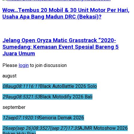
Wow…Tembus 20 Mobil & 30 Unit Motor Per Hari,
Usaha Apa Bang Madun DRC (Bekasi)?
Jelang Open Oryza Matic Grasstrack “2020-
Sumedang: Kemasan Event Spesial Bareng 5
Juara Umum
Please
login
to join discussion
august
08
aug
08:11
16:11
Black AutoBattle 2026 Solo
29
aug
08:53
21:53
Black Motodify 2026 Bali
september
12
sep
07:19
20:19
Senioria Demak 2026
26
sep
(sep 26)
08:35
27
(sep 27)
17:35
AJMR Motoshow 2026
Rokan Hulu Riau