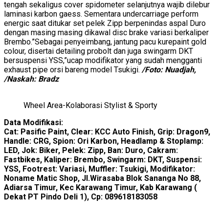
tengah sekaligus cover spidometer selanjutnya wajib dilebur
laminasi karbon gaess. Sementara undercarriage perform
energic saat ditukar set pelek Zipp berpenindas aspal Duro
dengan masing masing dikawal disc brake variasi berkaliper
Brembo.”Sebagai penyeimbang, jantung pacu kurepaint gold
colour, disertai detailing probolt dan juga swingarm DKT
bersuspensi YSS,”ucap modifikator yang sudah mengganti
exhaust pipe orsi bareng model Tsukigi.
/Foto: Nuadjah,
/Naskah: Bradz
Wheel Area-Kolaborasi Stylist & Sporty
Data Modifikasi:
Cat: Pasific Paint, Clear: KCC Auto Finish, Grip: Dragon9,
Handle: CRG, Spion: Ori Karbon, Headlamp & Stoplamp:
LED, Jok: Biker, Pelek: Zipp, Ban: Duro, Cakram:
Fastbikes, Kaliper: Brembo, Swingarm: DKT, Suspensi:
YSS, Footrest: Variasi, Muffler: Tsukigi, Modifikator:
Noname Matic Shop, Jl.Wirasaba Blok Sananga No 88,
Adiarsa Timur, Kec Karawang Timur, Kab Karawang (
Dekat PT Pindo Deli 1), Cp: 089618183058