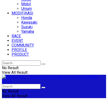
Mobil
Umum
MODIFIKASI
Honda
Kawasaki
Suzuki
Yamaha
RACE
EVENT
COMMUNITY
PROFILE
PRODUCT
No Result
View All Result
No Result
View All Result