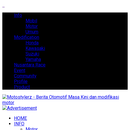
Info
Mobil
Motor
Umum
Modification
Honda
Kawasaki
Suzuki
Yamaha
Nusantara Race
Event
Community
Profile
Product
HOME
INFO
Motor