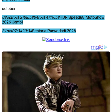
october
03
oct
(oct 3)
08:58
04
(oct 4)
19:58
HDR Speed88 MotoShow
2026 Jambi
31
oct
07:34
20:34
Senioria Purwodadi 2026