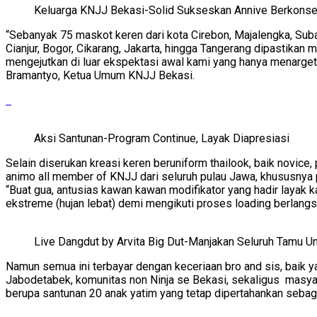
Keluarga KNJJ Bekasi-Solid Sukseskan Annive Berkons
“Sebanyak 75 maskot keren dari kota Cirebon, Majalengka, Sub
Cianjur, Bogor, Cikarang, Jakarta, hingga Tangerang dipastikan
mengejutkan di luar ekspektasi awal kami yang hanya menargetk
Bramantyo, Ketua Umum KNJJ Bekasi.
Aksi Santunan-Program Continue, Layak Diapresiasi
Selain diserukan kreasi keren beruniform thailook, baik novic
animo all member of KNJJ dari seluruh pulau Jawa, khususnya 
“Buat gua, antusias kawan kawan modifikator yang hadir layak
ekstreme (hujan lebat) demi mengikuti proses loading berlangs
Live Dangdut by Arvita Big Dut-Manjakan Seluruh Tamu 
Namun semua ini terbayar dengan keceriaan bro and sis, baik
Jabodetabek, komunitas non Ninja se Bekasi, sekaligus masy
berupa santunan 20 anak yatim yang tetap dipertahankan sebag