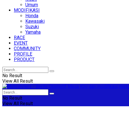
Umum
MODIFIKASI
Honda
Kawasaki
Suzuki
Yamaha
RACE
EVENT
COMMUNITY
PROFILE
PRODUCT
No Result
View All Result
No Result
View All Result