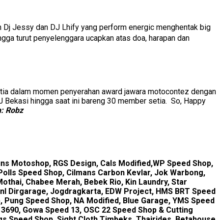
lan Dj Jessy dan DJ Lhify yang perform energic menghentak big
ngga turut penyelenggara ucapkan atas doa, harapan dan
anitia dalam momen penyerahan award jawara motocontez dengan
J Bekasi hingga saat ini bareng 30 member setia. So, Happy
kah: Robz
uns Motoshop, RGS Design, Cals Modified,WP Speed Shop,
Polls Speed Shop, Cilmans Carbon Kevlar, Jok Warbong,
othai, Chabee Merah, Bebek Rio, Kin Laundry, Star
onl Dirgarage, Jogdragkarta, EDW Project, HMS BRT Speed
p, Pung Speed Shop, NA Modified, Blue Garage, YMS Speed
 3690, Gowa Speed 13, OSC 22 Speed Shop & Cutting
gs Speed Shop, Sight Cloth,Timbeks, Thairides, Betahouse