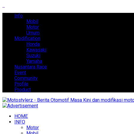
Info
Mobil
Motor
Umum
Modification
Honda
Kawasaki
Suzuki
Yamaha
Nusantara Race
Event
Community
Profile
Product
HOME
INFO
Motor
Mobil