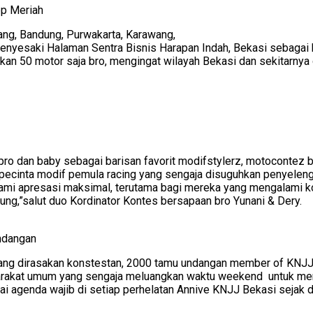
ep Meriah
ang, Bandung, Purwakarta, Karawang,
 menyesaki Halaman Sentra Bisnis Harapan Indah, Bekasi sebagai 
an 50 motor saja bro, mengingat wilayah Bekasi dan sekitarnya 
e, pro dan baby sebagai barisan favorit modifstylerz, motoconte
pecinta modif pemula racing yang sengaja disuguhkan penyelengg
 kami apresasi maksimal, terutama bagi mereka yang mengalami 
ung,”salut duo Kordinator Kontes bersapaan bro Yunani & Dery.
Undangan
 yang dirasakan konstestan, 2000 tamu undangan member of KNJJ
arakat umum yang sengaja meluangkan waktu weekend untuk mera
ai agenda wajib di setiap perhelatan Annive KNJJ Bekasi sejak 