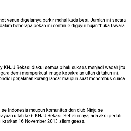
hot venue digelarnya parkir mahal kuda besi. Jumlah ini secara
dalam beberapa pekan ini continue diguyur hujan,”buka Iswara
z by KNJJ Bekasi diakui semua pihak sukses menjadi wadah jitu
ara demi memperkuat image kesakralan ultah di tahun ini.
kondisi perjalanan kurang lancar maupun saat menembus cuaca
 se Indonesia maupun komunitas dan club Ninja se
yaan ultah ke 6 KNJJ Bekasi. Sebelumnya, ada aksi peduli
diikrarkan 16 November 2013 silam gaess.