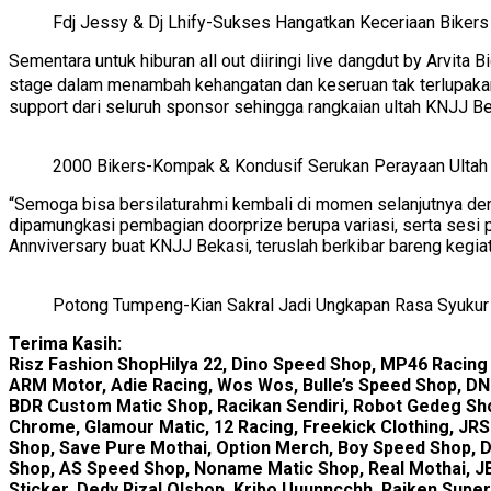
Fdj Jessy & Dj Lhify-Sukses Hangatkan Keceriaan Bikers
Sementara untuk hiburan all out diiringi live dangdut by Arvit
stage dalam menambah kehangatan dan keseruan tak terlupakan
support dari seluruh sponsor sehingga rangkaian ultah KNJJ B
2000 Bikers-Kompak & Kondusif Serukan Perayaan Ultah
“Semoga bisa bersilaturahmi kembali di momen selanjutnya de
dipamungkasi pembagian doorprize berupa variasi, serta sesi
Annviversary buat KNJJ Bekasi, teruslah berkibar bareng kegiat
Potong Tumpeng-Kian Sakral Jadi Ungkapan Rasa Syukur
Terima Kasih:
Risz Fashion ShopHilya 22, Dino Speed Shop, MP46 Racin
ARM Motor, Adie Racing, Wos Wos, Bulle’s Speed Shop, D
BDR Custom Matic Shop, Racikan Sendiri, Robot Gedeg Sho
Chrome, Glamour Matic, 12 Racing, Freekick Clothing, J
Shop, Save Pure Mothai, Option Merch, Boy Speed Shop, 
Shop, AS Speed Shop, Noname Matic Shop, Real Mothai, J
Sticker, Dedy Rizal Olshop, Kribo Uuunncchh, Raiken Supe