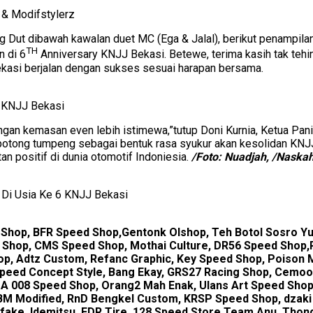
 & Modifstylerz
a Big Dut dibawah kawalan duet MC (Ega & Jalal), berikut penampi
TH
 di 6
Anniversary KNJJ Bekasi. Betewe, terima kasih tak tehi
ekasi berjalan dengan sukses sesuai harapan bersama.
 KNJJ Bekasi
ngan kemasan even lebih istimewa,”tutup Doni Kurnia, Ketua P
 potong tumpeng sebagai bentuk rasa syukur akan kesolidan KNJ
an positif di dunia otomotif Indoniesia.
/Foto: Nuadjah, /Nas
 Di Usia Ke 6 KNJJ Bekasi
g Shop, BFR Speed Shop,Gentonk Olshop, Teh Botol Sosro Y
N Shop, CMS Speed Shop, Mothai Culture, DR56 Speed Shop,
p, Adtz Custom, Refanc Graphic, Key Speed Shop, Poison M
RSpeed Concept Style, Bang Ekay, GRS27 Racing Shop, Cemo
DA 008 Speed Shop, Orang2 Mah Enak, Ulans Art Speed Sho
BM Modified, RnD Bengkel Custom, KRSP Speed Shop, dzaki
rfake, Idemitsu, FDR Tire, 128 Speed Store,Team Anu, Thon