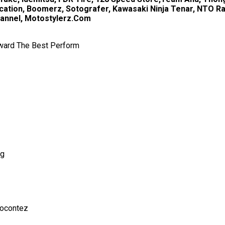
fication, Boomerz, Sotografer, Kawasaki Ninja Tenar, NTO 
Channel, Motostylerz.Com
ard The Best Perform
ng
tocontez