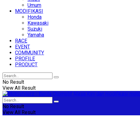
Umum
MODIFIKASI
Honda
Kawasaki
Suzuki
Yamaha
RACE
EVENT
COMMUNITY
PROFILE
PRODUCT
No Result
View All Result
No Result
View All Result