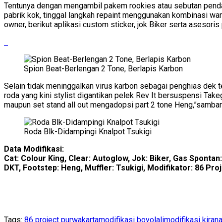
Tentunya dengan mengambil pakem rookies atau sebutan pendat
pabrik kok, tinggal langkah repaint menggunakan kombinasi war
owner, berikut aplikasi custom sticker, jok Biker serta asesori
Spion Beat-Berlengan 2 Tone, Berlapis Karbon
Selain tidak meninggalkan virus karbon sebagai penghias dek 
roda yang kini stylist digantikan pelek Rev It bersuspensi Ta
maupun set stand all out mengadopsi part 2 tone Heng,”sambar
Roda Blk-Didampingi Knalpot Tsukigi
Data Modifikasi:
Cat: Colour King, Clear: Autoglow, Jok: Biker, Gas Spontan
DKT, Footstep: Heng, Muffler: Tsukigi, Modifikator: 86 Pr
Tags:
86 project purwakarta
modifikasi boyolali
modifikasi kiran