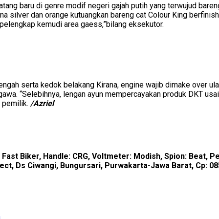
ang baru di genre modif negeri gajah putih yang terwujud baren
na silver dan orange kutuangkan bareng cat Colour King berfini
s pelengkap kemudi area gaess,”bilang eksekutor.
tengah serta kedok belakang Kirana, engine wajib dimake over u
kegawa. “Selebihnya, lengan ayun mempercayakan produk DKT usai
 pemilik.
/Azriel
: Fast Biker, Handle: CRG, Voltmeter: Modish, Spion: Beat, 
oject, Ds Ciwangi, Bungursari, Purwakarta-Jawa Barat, Cp: 
a