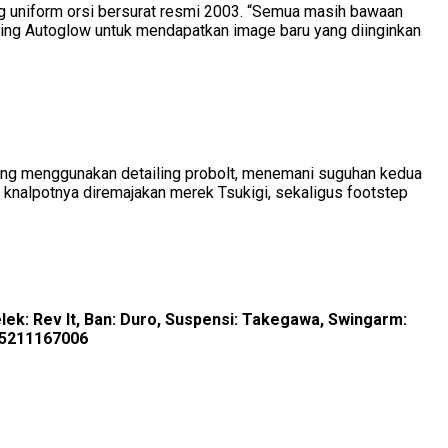
g uniform orsi bersurat resmi 2003. “Semua masih bawaan
shing Autoglow untuk mendapatkan image baru yang diinginkan
lang menggunakan detailing probolt, menemani suguhan kedua
 knalpotnya diremajakan merek Tsukigi, sekaligus footstep
Pelek: Rev It, Ban: Duro, Suspensi: Takegawa, Swingarm:
085211167006