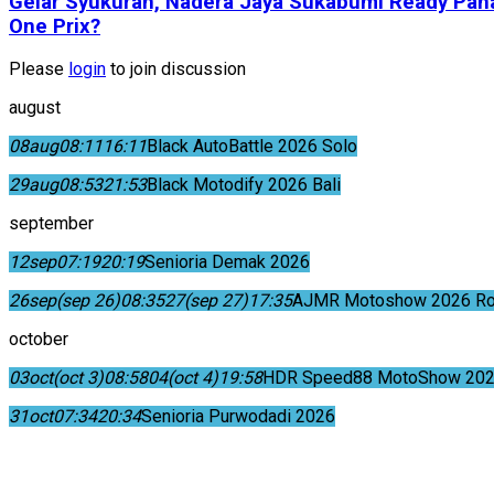
Gelar Syukuran, Nadera Jaya Sukabumi Ready Pana
One Prix?
Please
login
to join discussion
august
08
aug
08:11
16:11
Black AutoBattle 2026 Solo
29
aug
08:53
21:53
Black Motodify 2026 Bali
september
12
sep
07:19
20:19
Senioria Demak 2026
26
sep
(sep 26)
08:35
27
(sep 27)
17:35
AJMR Motoshow 2026 Rok
october
03
oct
(oct 3)
08:58
04
(oct 4)
19:58
HDR Speed88 MotoShow 202
31
oct
07:34
20:34
Senioria Purwodadi 2026