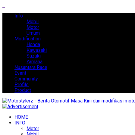
Info
Mobil
Motor
Umum
Modification
Honda
Kawasaki
Suzuki
Yamaha
Nusantara Race
Event
Community
Profile
Product
HOME
INFO
Motor
Mobil