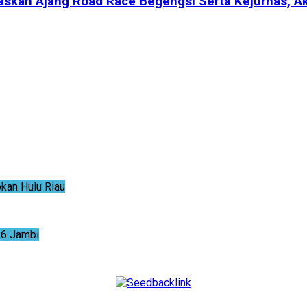
skan Ajang Road Race Begengsi Serta Kejurnas, Ak
an Hulu Riau
6 Jambi