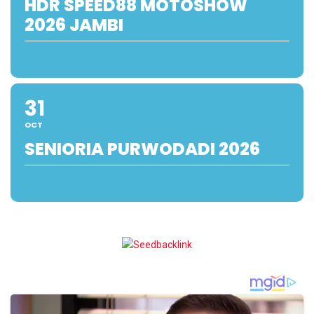
HDR SPEED88 MOTOSHOW
2026 JAMBI
31
OCT
SENIORIA PURWODADI 2026