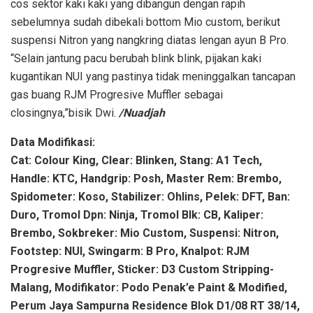
cos sektor kaki kaki yang dibangun dengan rapih
sebelumnya sudah dibekali bottom Mio custom, berikut
suspensi Nitron yang nangkring diatas lengan ayun B Pro.
“Selain jantung pacu berubah blink blink, pijakan kaki
kugantikan NUI yang pastinya tidak meninggalkan tancapan
gas buang RJM Progresive Muffler sebagai
closingnya,”bisik Dwi.
/Nuadjah
Data Modifikasi:
Cat: Colour King, Clear: Blinken, Stang: A1 Tech,
Handle: KTC, Handgrip: Posh, Master Rem: Brembo,
Spidometer: Koso, Stabilizer: Ohlins, Pelek: DFT, Ban:
Duro, Tromol Dpn: Ninja, Tromol Blk: CB, Kaliper:
Brembo, Sokbreker: Mio Custom, Suspensi: Nitron,
Footstep: NUI, Swingarm: B Pro, Knalpot: RJM
Progresive Muffler, Sticker: D3 Custom Stripping-
Malang, Modifikator: Podo Penak’e Paint & Modified,
Perum Jaya Sampurna Residence Blok D1/08 RT 38/14,