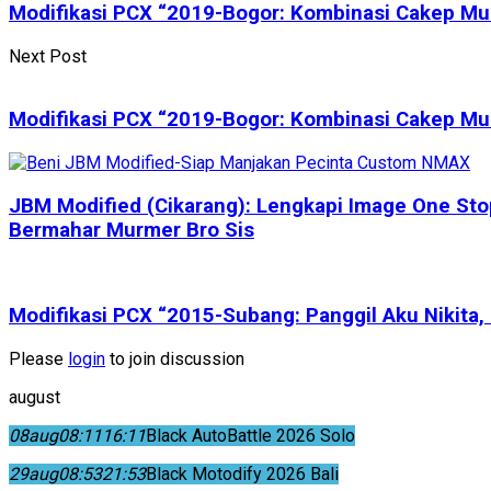
Modifikasi PCX “2019-Bogor: Kombinasi Cakep Mul
Next Post
Modifikasi PCX “2019-Bogor: Kombinasi Cakep Mul
JBM Modified (Cikarang): Lengkapi Image One Sto
Bermahar Murmer Bro Sis
Modifikasi PCX “2015-Subang: Panggil Aku Nikita
Please
login
to join discussion
august
08
aug
08:11
16:11
Black AutoBattle 2026 Solo
29
aug
08:53
21:53
Black Motodify 2026 Bali