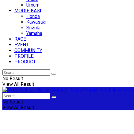
Umum
MODIFIKASI
Honda
Kawasaki
Suzuki
Yamaha
RACE
EVENT
COMMUNITY
PROFILE
PRODUCT
No Result
View All Result
No Result
View All Result