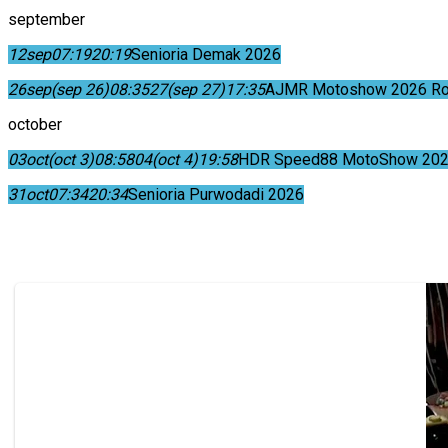
september
12
sep
07:19
20:19
Senioria Demak 2026
26
sep
(sep 26)
08:35
27
(sep 27)
17:35
AJMR Motoshow 2026 Rok
october
03
oct
(oct 3)
08:58
04
(oct 4)
19:58
HDR Speed88 MotoShow 202
31
oct
07:34
20:34
Senioria Purwodadi 2026