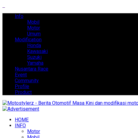
Info
Mobil
Motor
Umum
Modification
Honda
Kawasaki
Suzuki
Yamaha
Nusantara Race
Event
Community
Profile
Product
HOME
INFO
Motor
Mobil