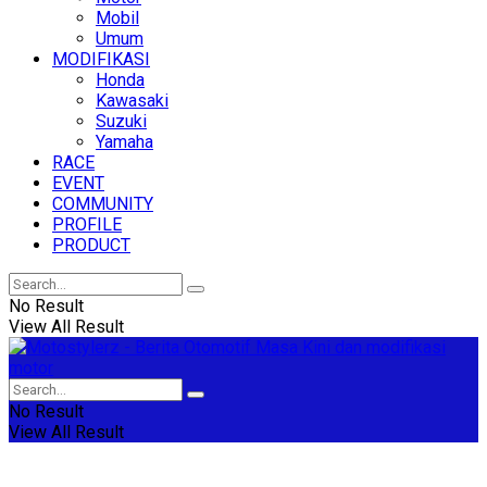
Mobil
Umum
MODIFIKASI
Honda
Kawasaki
Suzuki
Yamaha
RACE
EVENT
COMMUNITY
PROFILE
PRODUCT
No Result
View All Result
No Result
View All Result