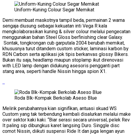
Uniform-Kuning Colour Segar Memikat
Demi membuat maskotnya tampil beda, permainan 2 warna
sengaja diusung sebagai kekuatan inti Vega R kala
mengkolaborasikan kuning & silver colour melalui pengecatan
menggunakan bahan Steel Gloss berfinishing clear Galaxy.
Sontak, tongkrongan cub garputala 2004 berubah memikat,
khususnya turut ditandem custom sticker, laminasi karbon by
RDN Carbon serta aplikasi jok tipis berkanvas glossy Bikers.
Bukan itu saja, headlamp maupun stoplamp ikut direnovasi
with LED lamp dengan didukung asesoris pengganti part
stang area, seperti handle Nissin hingga spion X1.
Roda Blk-Kompak Berkolab Aseso Blue
Melirik perubahannya kian signifikan, antuasi skuad WS
Custom yang tak terbendung kembali disalurkan melalui make
over sektor kaki kaki. “Biar serasi secara universal, pelek Rev
It paling sip dibungkus karet langsing Duro. Singgle disc
comot Nissin, diikuti suspensi Ride It dan juga lengan ayun