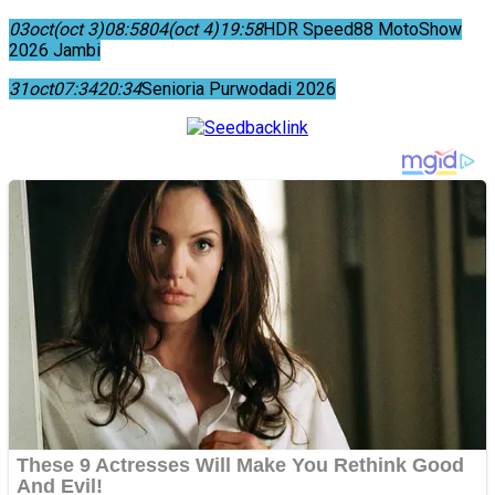
03
oct
(oct 3)
08:58
04
(oct 4)
19:58
HDR Speed88 MotoShow
2026 Jambi
31
oct
07:34
20:34
Senioria Purwodadi 2026