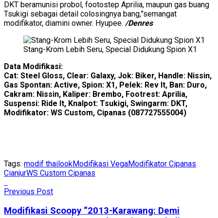
DKT beramunisi probol, footostep Aprilia, maupun gas buang
Tsukigi sebagai detail colosingnya bang,”semangat
modifikator, diamini owner. Hyupee.
/Denres
Stang-Krom Lebih Seru, Special Didukung Spion X1
Data Modifikasi:
Cat: Steel Gloss, Clear: Galaxy, Jok: Biker, Handle: Nissin,
Gas Spontan: Active, Spion: X1, Pelek: Rev It, Ban: Duro,
Cakram: Nissin, Kaliper: Brembo, Footrest: Aprilia,
Suspensi: Ride It, Knalpot: Tsukigi, Swingarm: DKT,
Modifikator: WS Custom, Cipanas (087727555004)
Tags:
modif thailook
Modifikasi Vega
Modifikator Cipanas
Cianjur
WS Custom Cipanas
Previous Post
Modifikasi Scoopy “2013-Karawang: Demi