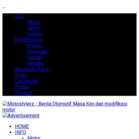
Info
Mobil
Motor
Umum
Modification
Honda
Kawasaki
Suzuki
Yamaha
Nusantara Race
Event
Community
Profile
Product
HOME
INFO
Motor