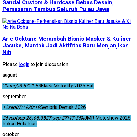
Sandal Custom & Hardcase Bebas Desain,
Pemasaran Tembus Seluruh Pulau Jawa
Arie Ocktane Merambah Bisnis Masker & Kuliner
Jasuke, Mantab Jadi Aktifitas Baru Menjanjikan
Nih
Please
login
to join discussion
august
29
aug
08:53
21:53
Black Motodify 2026 Bali
september
12
sep
07:19
20:19
Senioria Demak 2026
26
sep
(sep 26)
08:35
27
(sep 27)
17:35
AJMR Motoshow 2026
Rokan Hulu Riau
october